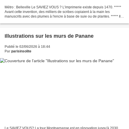
Métro : Belleville Le SAVIEZ VOUS ? L'imprimerie existe depuis 1470. *****
Avant cette invention, des milliers de scribes copiaient à la main les
manuscrits avec des plumes à l'encre à base de suie ou de plantes. ***** Ils
avaient une écriture minutieuse...
Illustrations sur les murs de Panane
Publié le 02/06/2026 à 18:44
Par
parisinsolite
Le SAVIEZ VOUS? La tour Montparnasse est en rénovation jusqu'à 2030.