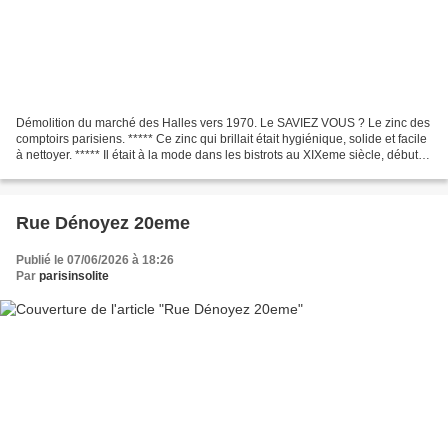
Démolition du marché des Halles vers 1970. Le SAVIEZ VOUS ? Le zinc des
comptoirs parisiens. ***** Ce zinc qui brillait était hygiénique, solide et facile
à nettoyer. ***** Il était à la mode dans les bistrots au XIXeme siècle, début
XXeme siècle. *****...
Rue Dénoyez 20eme
Publié le 07/06/2026 à 18:26
Par
parisinsolite