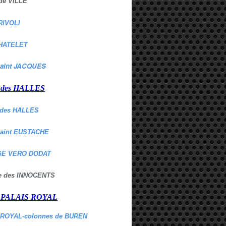
de VILLE
RIVOLI
HATELET
aint JACQUES
r des HALLES
des HALLES
Saint EUSTACHE
E VERO DODAT
ne des INNOCENTS
r PALAIS ROYAL
 ROYAL-colonnes de BUREN