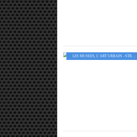
LES MUSEES
,
L' ART URBAIN - STREET ART