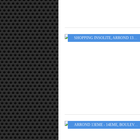
SHOPPING INSOLITE
,
ARROND 13EME - 14EME
ARROND 13EME - 14EME
,
BOULEVARDS ET AVENUES