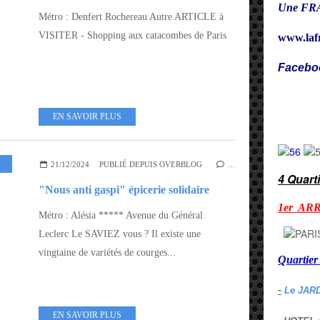
Une FRA
Métro : Denfert Rochereau Autre ARTICLE à
VISITER - Shopping aux catacombes de Paris
www.laf
Facebo
Cy
EN SAVOIR PLUS
21/12/2024
PUBLIÉ DEPUIS OVERBLOG
…
4 Quart
"Nous anti gaspi" épicerie solidaire
1er AR
Métro : Alésia ***** Avenue du Général
Leclerc Le SAVIEZ vous ? Il existe une
vingtaine de variétés de courges...
Quarti
-
Le JAR
EN SAVOIR PLUS