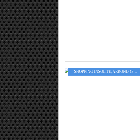
SHOPPING INSOLITE
,
ARROND 13EME - 14EME