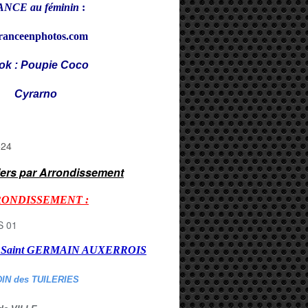
NCE au féminin
:
ranceenphotos.com
ok : Poupie Coco
rarno
iers par Arrondissement
RONDISSEMENT :
er Saint GERMAIN AUXERROI
S
DIN des TUILERIES