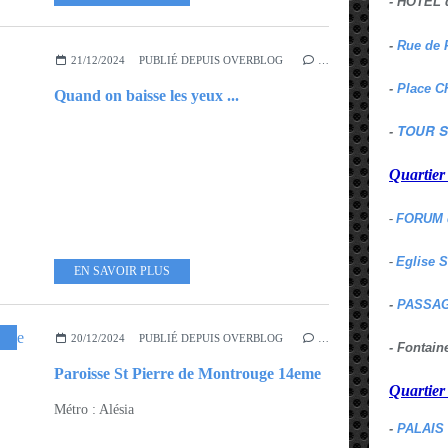
- HOTEL 
-
Rue de 
21/12/2024
PUBLIÉ DEPUIS OVERBLOG
…
-
Place C
Quand on baisse les yeux ...
TOUR S
-
Quartie
-
FORUM 
-
Eglise 
EN SAVOIR PLUS
-
PASSAG
20/12/2024
PUBLIÉ DEPUIS OVERBLOG
…
- Fontai
Paroisse St Pierre de Montrouge 14eme
Quartie
Métro : Alésia
-
PALAIS