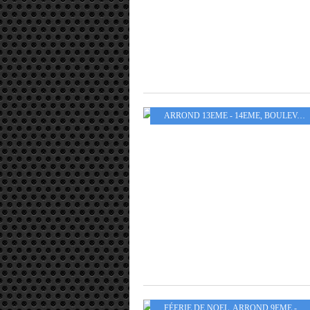
ARROND 13EME - 14EME
,
BOULEVARDS ET AVENUES
FÉERIE DE NOEL
,
ARROND 9EME - 10EME