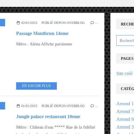
02/01/2025
PUBLIÉ DEPUIS OVERBLOG
…
RECH
Passage Montbrun 14eme
Métro : Alésia Affiche parisienne
PAGES
Site créé
EN SAVOIR PLUS
CATÉG
Arrond 1
,
ARROND 9EME - 10EME
01/01/2025
PUBLIÉ DEPUIS OVERBLOG
…
Arrond 7
Jungle palace restaurant 10eme
Arrond 9
Arrond 3
Métro : Château d'eau ***** Rue de la fidélité