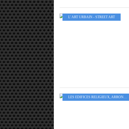
L' ART URBAIN - STREET ART
LES EDIFICES RELIGIEUX
,
ARROND 13EME - 14EME