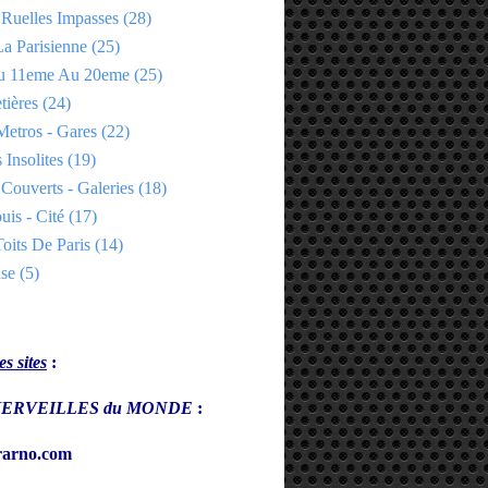
 Ruelles Impasses
(28)
a Parisienne
(25)
Du 11eme Au 20eme
(25)
tières
(24)
Metros - Gares
(22)
 Insolites
(19)
Couverts - Galeries
(18)
uis - Cité
(17)
oits De Paris
(14)
se
(5)
s sites
:
s MERVEILLES du MONDE
:
arno.com