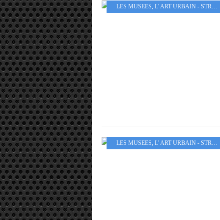
LES MUSEES
,
L' ART URBAIN - STREET ART
LES MUSEES
,
L' ART URBAIN - STREET ART