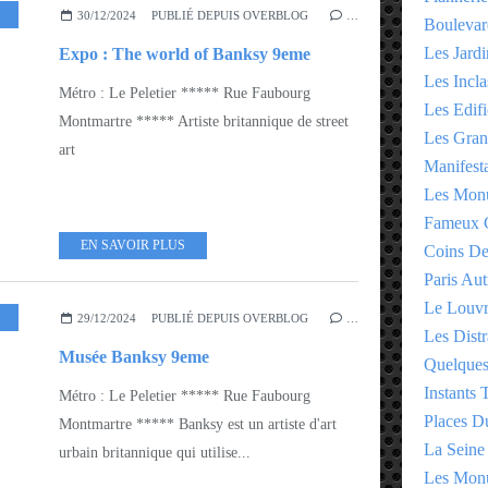
,
ARROND 9EME - 10EME
30/12/2024
PUBLIÉ DEPUIS OVERBLOG
…
Boulevar
Les Jardi
Expo : The world of Banksy 9eme
Les Incla
Métro : Le Peletier ***** Rue Faubourg
Les Edifi
Montmartre ***** Artiste britannique de street
Les Gran
art
Manifesta
Les Monu
Fameux 
EN SAVOIR PLUS
Coins D
Paris Aut
Le Louv
,
ARROND 9EME - 10EME
29/12/2024
PUBLIÉ DEPUIS OVERBLOG
…
Les Distr
Musée Banksy 9eme
Quelques
Instants
Métro : Le Peletier ***** Rue Faubourg
Places D
Montmartre ***** Banksy est un artiste d'art
La Seine
urbain britannique qui utilise...
Les Monu