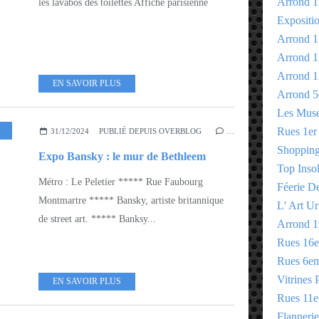
Arrond 1
les lavabos des toilettes Affiche parisienne
Expositi
Arrond 1
Arrond 1
Arrond 1
EN SAVOIR PLUS
Arrond 5
Les Mus
,
ARROND 9EME - 10EME
Rues 1er
31/12/2024
PUBLIÉ DEPUIS OVERBLOG
…
Shopping 
Expo Bansky : le mur de Bethleem
Top Insol
Métro : Le Peletier ***** Rue Faubourg
Féerie D
Montmartre ***** Bansky, artiste britannique
L' Art Ur
de street art. ***** Banksy...
Arrond 1
Rues 16
Rues 6e
Vitrines 
EN SAVOIR PLUS
Rues 11
Flannerie