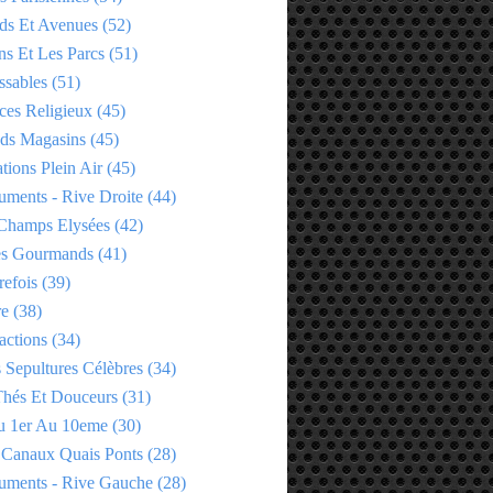
ds Et Avenues
(52)
ns Et Les Parcs
(51)
ssables
(51)
ces Religieux
(45)
ds Magasins
(45)
tions Plein Air
(45)
ments - Rive Droite
(44)
Champs Elysées
(42)
es Gourmands
(41)
refois
(39)
re
(38)
actions
(34)
 Sepultures Célèbres
(34)
 Thés Et Douceurs
(31)
u 1er Au 10eme
(30)
 Canaux Quais Ponts
(28)
ments - Rive Gauche
(28)