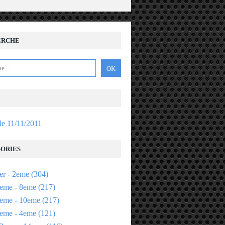
ERCHE
 le 11/11/2011
ORIES
er - 2eme
(304)
eme - 8eme
(217)
eme - 10eme
(217)
eme - 4eme
(121)