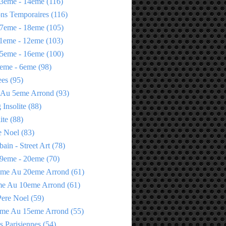
3eme - 14eme
(116)
ons Temporaires
(116)
7eme - 18eme
(105)
1eme - 12eme
(103)
5eme - 16eme
(100)
eme - 6eme
(98)
ees
(95)
 Au 5eme Arrond
(93)
Insolite
(88)
ite
(88)
e Noel
(83)
bain - Street Art
(78)
9eme - 20eme
(70)
eme Au 20eme Arrond
(61)
me Au 10eme Arrond
(61)
Pere Noel
(59)
eme Au 15eme Arrond
(55)
s Parisiennes
(54)