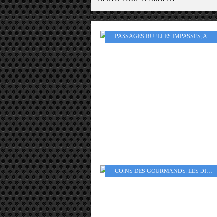
PASSAGES RUELLES IMPASSES
,
ARROND 13EME - 14EME
COINS DES GOURMANDS
,
LES DISTRACTIONS