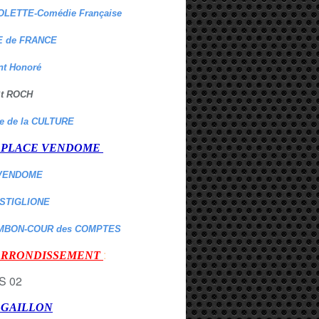
OLETTE-Comédie Française
 de FRANCE
nt Honoré
 St ROCH
re de la CULTURE
er PLACE VENDOME
VENDOME
ASTIGLIONE
MBON-COUR des COMPTES
:
 ARRONDISSEMENT
r GAILLON