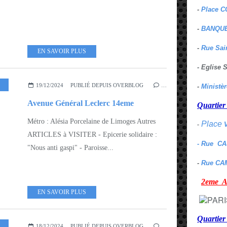
-
Place C
-
BANQUE
-
Rue Sai
EN SAVOIR PLUS
- Eglise
19/12/2024
PUBLIÉ DEPUIS OVERBLOG
…
-
Ministè
Avenue Général Leclerc 14eme
Quarti
Métro : Alésia Porcelaine de Limoges Autres
Place
-
ARTICLES à VISITER - Epicerie solidaire :
- Rue C
"Nous anti gaspi" - Paroisse...
-
Rue CA
2eme
EN SAVOIR PLUS
Quartie
18/12/2024
PUBLIÉ DEPUIS OVERBLOG
…