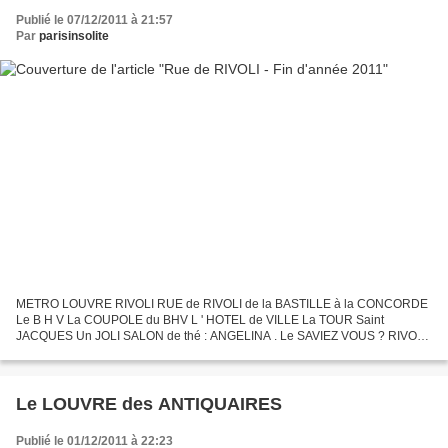
Publié le 07/12/2011 à 21:57
Par
parisinsolite
METRO LOUVRE RIVOLI RUE de RIVOLI de la BASTILLE à la CONCORDE
Le B H V La COUPOLE du BHV L ' HOTEL de VILLE La TOUR Saint
JACQUES Un JOLI SALON de thé : ANGELINA . Le SAVIEZ VOUS ? RIVOLI
est une VILLE en ITALIE. En Janvier 1797 , BONAPARTE remporta...
Le LOUVRE des ANTIQUAIRES
Publié le 01/12/2011 à 22:23