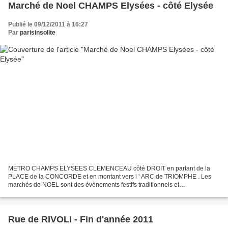
Marché de Noel CHAMPS Elysées - côté Elysée
Publié le 09/12/2011 à 16:27
Par
parisinsolite
METRO CHAMPS ELYSEES CLEMENCEAU côté DROIT en partant de la
PLACE de la CONCORDE et en montant vers l ' ARC de TRIOMPHE . Les
marchés de NOEL sont des évènements festifs traditionnels et
incontournables en ALSACE depuis la NUIT des TEMPS . PARIS , depuis...
Rue de RIVOLI - Fin d'année 2011