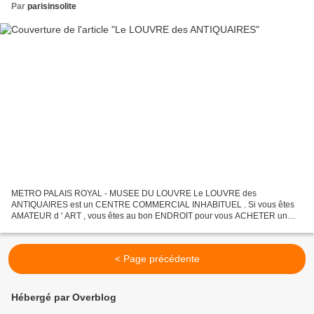
Par
parisinsolite
METRO PALAIS ROYAL - MUSEE DU LOUVRE Le LOUVRE des
ANTIQUAIRES est un CENTRE COMMERCIAL INHABITUEL . Si vous êtes
AMATEUR d ' ART , vous êtes au bon ENDROIT pour vous ACHETER un
OBJET . N ' OUVREZ pas votre PORTE MONNAIE mais plutôt votre LIVRET
d ' EPARGNE...
< Page précédente
Hébergé par Overblog