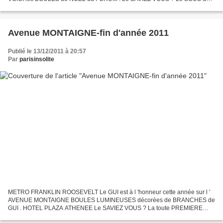
du FORUM des HALLES est un VERITABLE LABYRINTHE comprenant des
ARTERES...
Avenue MONTAIGNE-fin d'année 2011
Publié le 13/12/2011 à 20:57
Par
parisinsolite
METRO FRANKLIN ROOSEVELT Le GUI est à l 'honneur cette année sur l '
AVENUE MONTAIGNE BOULES LUMINEUSES décorées de BRANCHES de
GUI . HOTEL PLAZA ATHENEE Le SAVIEZ VOUS ? La toute PREMIERE
GUIRLANDE électrique a été mise au point en 1882.