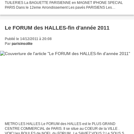
TUILERIES La BAGUETTE PARISIENNE en MAGNET IPHONE SPECIAL
PARIS Dans le 12eme Arrondissement Les pavés PARISIENS Les
POUBELLES PARISIENNES Sur les QUAIS de SEINE - 1er Arrondissement
TOUR FUTURISTE...
Le FORUM des HALLES-fin d'année 2011
Publié le 14/12/2011 à 20:08
Par
parisinsolite
METRO LES HALLES Le FORUM des HALLES est le PLUS GRAND
CENTRE COMMERCIAL de PARIS. Il se situe au COEUR de la VILLE .
VOICI les BOULES de NOEL du FORUM . Le SAVIEZ VOUS ? Le SOUS SOL