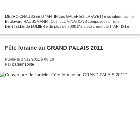
METRO CHAUSSEE D ' ANTIN Les GALERIES LAFAYETTE se situent sur le
Boulevard HAUSSMANN . Ces ILLUMINATIONS composées d ' une
DENTELLE de LUMIERE de plus de 2000 M2 a été créée par l ' ARTISTE
italien VALERIO FESTI . Elle a été installée voila quelques...
Fête foraine au GRAND PALAIS 2011
Publié le 27/12/2011 à 00:10
Par
parisinsolite