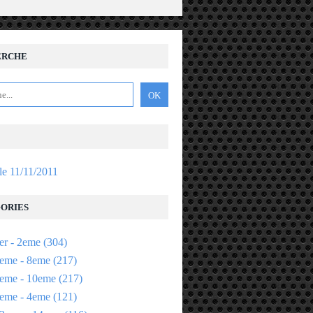
ERCHE
 le 11/11/2011
ORIES
er - 2eme
(304)
eme - 8eme
(217)
eme - 10eme
(217)
eme - 4eme
(121)