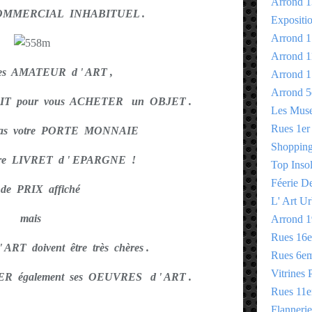
Arrond 1
MMERCIAL INHABITUEL .
Expositi
Arrond 1
Arrond 1
tes AMATEUR d ' ART ,
Arrond 1
Arrond 5
OIT pour vous ACHETER un OBJET .
Les Mus
Rues 1er
as votre PORTE MONNAIE
Shopping 
otre LIVRET d ' EPARGNE !
Top Insol
Féerie D
 de PRIX affiché
L' Art Ur
mais
Arrond 1
Rues 16
RT doivent être très chères .
Rues 6e
Vitrines 
ER également ses OEUVRES d ' ART .
Rues 11
Flannerie