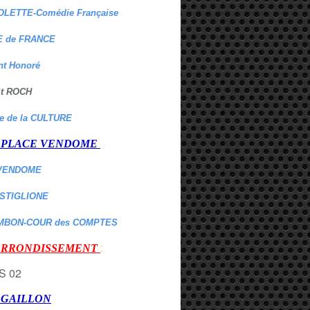
OLETTE-Comédie Française
 de FRANCE
nt Honoré
 St ROCH
re de la CULTURE
er PLACE VENDOME
VENDOME
ASTIGLIONE
MBON-COUR des COMPTES
:
 ARRONDISSEMENT
r GAILLON