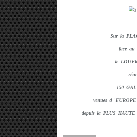
Sur la PL
face au
le LOUV
réu
150 GAL
venues d ' EUROPE
depuis la PLUS HAUTE A