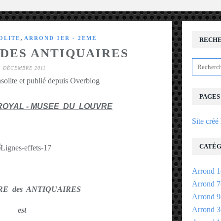
,
OLITE
ARROND 1ER - 2EME
RECH
 DES ANTIQUAIRES
1 DÉCEMBRE 2011
solite et publié depuis Overblog
PAGES
ROYAL - MUSEE DU LOUVRE
Site créé
CATÉG
Arrond 1
Arrond 7
RE des ANTIQUAIRES
Arrond 9
Arrond 3
est