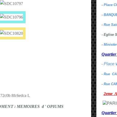
-
Place C
-
BANQUE
-
Rue Sai
- Eglise
-
Ministè
Quarti
Place
-
- Rue C
-
Rue CA
2eme
MENT : MEMOIRES d ' OPIUMS
Quartie