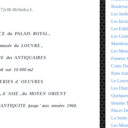
Boulevar
Les Jardi
Les Incla
Les Edifi
ACE du PALAIS ROYAL ,
Les Gran
Manifesta
 musée du LOUVRE ,
Les Monu
RE des ANTIQUAIRES
Fameux 
Coins D
nit sur 10 000 m2
Paris Aut
Le Louv
ERIES d ' OEUVRES
Les Distr
 , d ' ASIE , du MOYEN ORIENT
Quelques
Instants
NTIQUITE jusqu ' aux années 1960.
Places D
La Seine
Les Monu