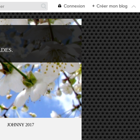
Connexion
+
Créer mon blog
ADES.
JOHNNY 2017