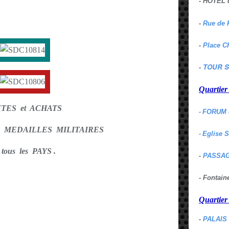
- HOTEL 
-
Rue de 
-
Place C
TOUR S
-
Quartie
TES et ACHATS
-
FORUM 
S MEDAILLES MILITAIRES
-
Eglise 
 tous les PAYS .
-
PASSAG
- Fontai
Quartie
-
PALAIS