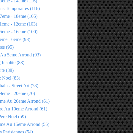
3eme - 14eme
(116)
ons Temporaires
(116)
7eme - 18eme
(105)
1eme - 12eme
(103)
5eme - 16eme
(100)
eme - 6eme
(98)
ees
(95)
 Au 5eme Arrond
(93)
Insolite
(88)
ite
(88)
e Noel
(83)
bain - Street Art
(78)
9eme - 20eme
(70)
eme Au 20eme Arrond
(61)
me Au 10eme Arrond
(61)
Pere Noel
(59)
eme Au 15eme Arrond
(55)
s Parisiennes
(54)