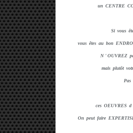
un CENTRE CO
Si vous ê
vous êtes au bon ENDR
N ' OUVREZ p
mais plutôt v
Pas
ces OEUVRES d ' A
On peut faire EXPERTIS