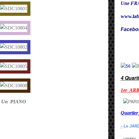
Une FRA
www.laf
Facebo
Cy
4 Quart
1er AR
Un PIANO
Quarti
-
Le JAR