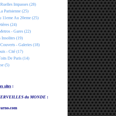
 Ruelles Impasses
(28)
a Parisienne
(25)
Du 11eme Au 20eme
(25)
tières
(24)
Metros - Gares
(22)
 Insolites
(19)
Couverts - Galeries
(18)
uis - Cité
(17)
oits De Paris
(14)
se
(5)
s sites
:
s MERVEILLES du MONDE
:
arno.com