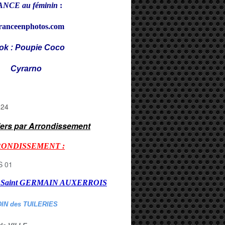
NCE au féminin
:
ranceenphotos.com
ok : Poupie Coco
rarno
iers par Arrondissement
RONDISSEMENT :
er Saint GERMAIN AUXERROI
S
DIN des TUILERIES