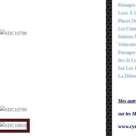
Passages
Luxe À L
Places 
Les Cime
Stations 
Vehicules
Passages 
Iles St Lo
Sur Les T
La Défen
Mes autre
sur le
www.cyr