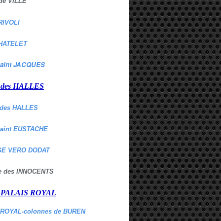
de VILLE
RIVOLI
HATELET
aint JACQUES
r des HALLES
des HALLES
Saint EUSTACHE
E VERO DODAT
ne des INNOCENTS
r PALAIS ROYAL
 ROYAL-colonnes de BUREN