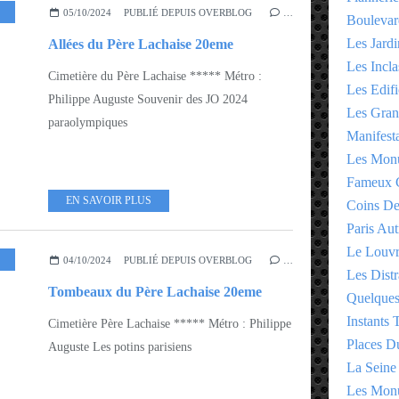
,
ARROND 19EME - 20EME
05/10/2024
PUBLIÉ DEPUIS OVERBLOG
…
Boulevar
Les Jardi
Allées du Père Lachaise 20eme
Les Incla
Cimetière du Père Lachaise ***** Métro :
Les Edifi
Philippe Auguste Souvenir des JO 2024
Les Gran
paraolympiques
Manifesta
Les Monu
Fameux 
EN SAVOIR PLUS
Coins D
Paris Aut
Le Louv
04/10/2024
PUBLIÉ DEPUIS OVERBLOG
…
Les Distr
Tombeaux du Père Lachaise 20eme
Quelques
Instants
Cimetière Père Lachaise ***** Métro : Philippe
Places D
Auguste Les potins parisiens
La Seine
Les Monu