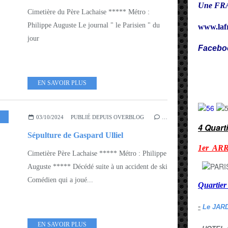
Une FRA
Cimetière du Père Lachaise ***** Métro :
Philippe Auguste Le journal " le Parisien " du
www.laf
jour
Facebo
Cy
EN SAVOIR PLUS
ARROND 19EME - 20EME
03/10/2024
PUBLIÉ DEPUIS OVERBLOG
…
4 Quart
Sépulture de Gaspard Ulliel
1er AR
Cimetière Père Lachaise ***** Métro : Philippe
Auguste ***** Décédé suite à un accident de ski
Comédien qui a joué...
Quarti
-
Le JAR
EN SAVOIR PLUS