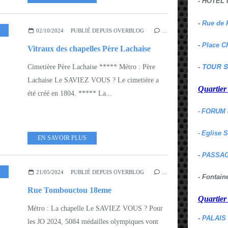
- HOTEL 
-
Rue de 
02/10/2024
PUBLIÉ DEPUIS OVERBLOG
…
-
Place C
Vitraux des chapelles Père Lachaise
TOUR S
Cimetière Père Lachaise ***** Métro : Père
-
Lachaise Le SAVIEZ VOUS ? Le cimetière a
Quartie
été créé en 1804. ***** La...
-
FORUM 
-
Eglise 
EN SAVOIR PLUS
-
PASSAG
21/05/2024
PUBLIÉ DEPUIS OVERBLOG
…
- Fontai
Rue Tombouctou 18eme
Quartie
Métro : La chapelle Le SAVIEZ VOUS ? Pour
-
PALAIS
les JO 2024, 5084 médailles olympiques vont