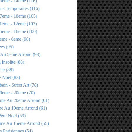
3eme - 14eme
(116)
ons Temporaires
(116)
7eme - 18eme
(105)
1eme - 12eme
(103)
5eme - 16eme
(100)
eme - 6eme
(98)
ees
(95)
 Au 5eme Arrond
(93)
Insolite
(88)
ite
(88)
e Noel
(83)
bain - Street Art
(78)
9eme - 20eme
(70)
eme Au 20eme Arrond
(61)
me Au 10eme Arrond
(61)
Pere Noel
(59)
eme Au 15eme Arrond
(55)
s Parisiennes
(54)