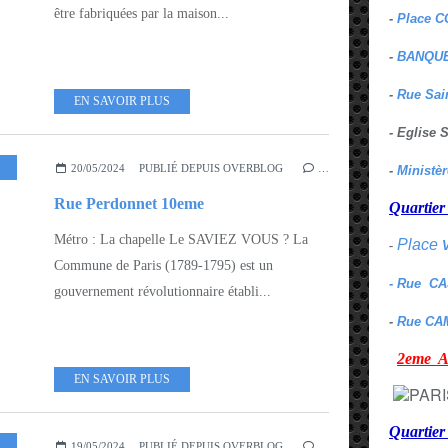
être fabriquées par la maison...
-
Place C
-
BANQUE
-
Rue Sai
EN SAVOIR PLUS
- Eglise
20/05/2024
PUBLIÉ DEPUIS OVERBLOG
…
-
Ministè
Rue Perdonnet 10eme
Quarti
Métro : La chapelle Le SAVIEZ VOUS ? La
Place
-
Commune de Paris (1789-1795) est un
- Rue C
gouvernement révolutionnaire établi...
-
Rue CA
2eme
EN SAVOIR PLUS
Quartie
19/05/2024
PUBLIÉ DEPUIS OVERBLOG
…