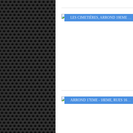
LES CIMETIÈRES
,
ARROND 19EME - 20EME
ARROND 17EME - 18EME
,
RUES 16EME AU 20EME ARROND