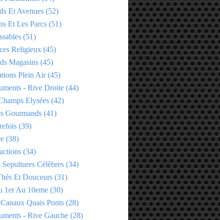
ds Et Avenues
(52)
ns Et Les Parcs
(51)
ssables
(51)
ces Religieux
(45)
ds Magasins
(45)
tions Plein Air
(45)
ments - Rive Droite
(44)
Champs Elysées
(42)
es Gourmands
(41)
refois
(39)
re
(38)
actions
(34)
 Sepultures Célèbres
(34)
 Thés Et Douceurs
(31)
u 1er Au 10eme
(30)
 Canaux Quais Ponts
(28)
ments - Rive Gauche
(28)