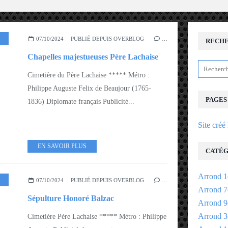
07/10/2024
PUBLIÉ DEPUIS OVERBLOG
…
RECH
Chapelles majestueuses Père Lachaise
Cimetière du Père Lachaise ***** Métro :
Philippe Auguste Felix de Beaujour (1765-
PAGES
1836) Diplomate français Publicité...
Site créé
EN SAVOIR PLUS
CATÉG
Arrond 1
ARROND 19EME - 20EME
07/10/2024
PUBLIÉ DEPUIS OVERBLOG
…
Arrond 7
Sépulture Honoré Balzac
Arrond 9
Arrond 3
Cimetière Père Lachaise ***** Métro : Philippe