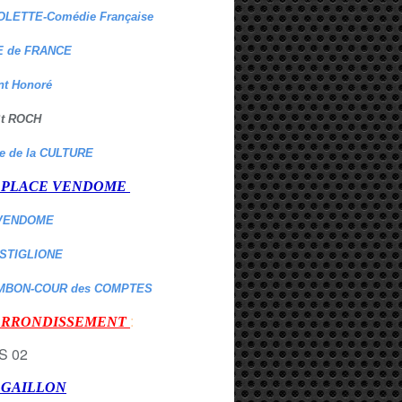
OLETTE-Comédie Française
 de FRANCE
nt Honoré
 St ROCH
re de la CULTURE
er PLACE VENDOME
VENDOME
ASTIGLIONE
MBON-COUR des COMPTES
:
 ARRONDISSEMENT
r GAILLON