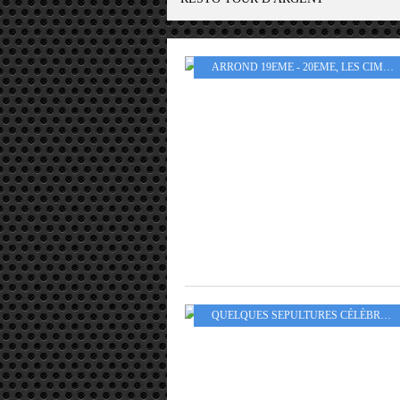
ARROND 19EME - 20EME
,
LES CIMETIÈRES
QUELQUES SEPULTURES CÉLÈBRES
,