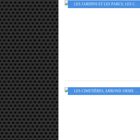
LES JARDINS ET LES PARCS
,
LES CIMETIÈRES
LES CIMETIÈRES
,
ARROND 19EME - 20EME