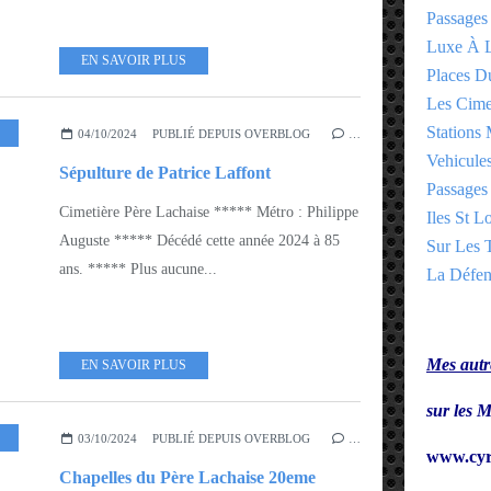
Passages
Luxe À L
EN SAVOIR PLUS
Places 
Les Cime
Stations 
ARROND 19EME - 20EME
04/10/2024
PUBLIÉ DEPUIS OVERBLOG
…
Vehicules
Sépulture de Patrice Laffont
Passages 
Cimetière Père Lachaise ***** Métro : Philippe
Iles St Lo
Auguste ***** Décédé cette année 2024 à 85
Sur Les T
ans. ***** Plus aucune...
La Défen
Mes autre
EN SAVOIR PLUS
sur le
03/10/2024
PUBLIÉ DEPUIS OVERBLOG
…
www.cyr
Chapelles du Père Lachaise 20eme