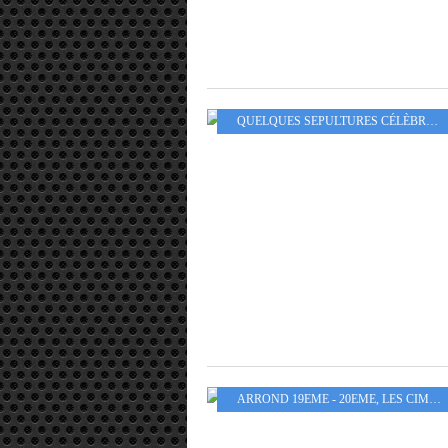
QUELQUES SEPULTURES CÉLÈBRES
,
ARROND 19EME - 20EME
,
LES CIMETIÈRES