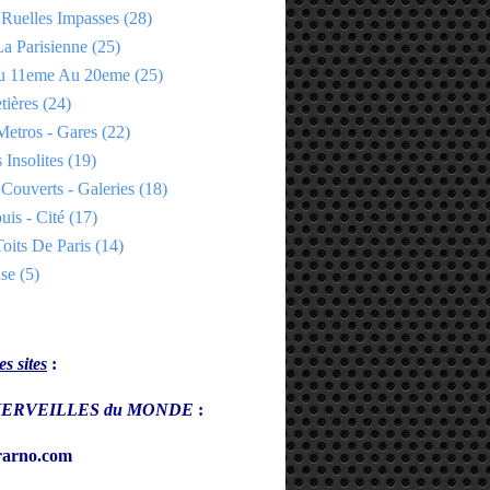
 Ruelles Impasses
(28)
a Parisienne
(25)
Du 11eme Au 20eme
(25)
tières
(24)
Metros - Gares
(22)
 Insolites
(19)
Couverts - Galeries
(18)
uis - Cité
(17)
oits De Paris
(14)
se
(5)
s sites
:
s MERVEILLES du MONDE
:
arno.com