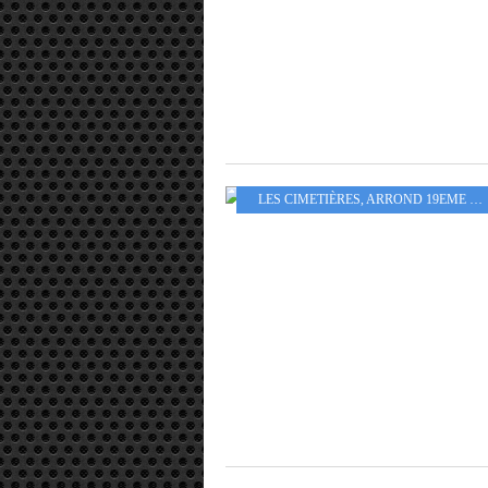
LES CIMETIÈRES
,
ARROND 19EME - 20EME