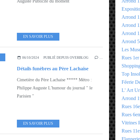
Arrond 1
Auguste Publicité du moment
Expositi
Arrond 1
Arrond 1
Arrond 1
EN SAVOIR PLUS
Arrond 5
Les Mus
,
LES INCLASSABLES
Rues 1er
06/10/2024
PUBLIÉ DEPUIS OVERBLOG
…
Shopping 
Détails funèbres au Père Lachaise
Top Insol
Cimetière du Père Lachaise ***** Métro :
Féerie D
Philippe Auguste L'humour du journal " le
L' Art Ur
Parisien "
Arrond 1
Rues 16
Rues 6e
Vitrines 
EN SAVOIR PLUS
Rues 11
Flannerie