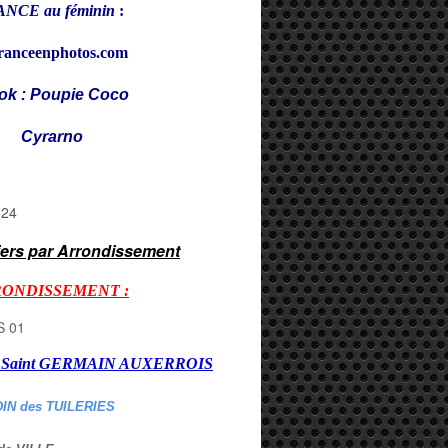
NCE au féminin
:
ranceenphotos.com
ok : Poupie Coco
rarno
iers par Arrondissement
RONDISSEMENT :
er Saint GERMAIN AUXERROI
S
DIN des TUILERIES