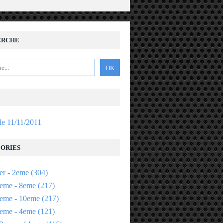
ERCHE
 le 11/11/2011
ORIES
er - 2eme
(304)
eme - 8eme
(217)
eme - 10eme
(217)
eme - 4eme
(121)