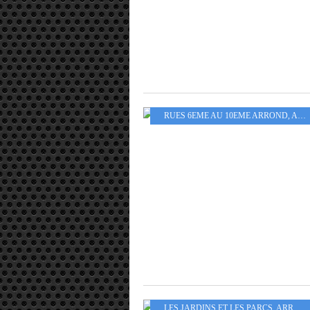
RUES 6EME AU 10EME ARROND
,
ARROND 9EME - 10EME
LES JARDINS ET LES PARCS
,
ARROND 17EME - 18EME