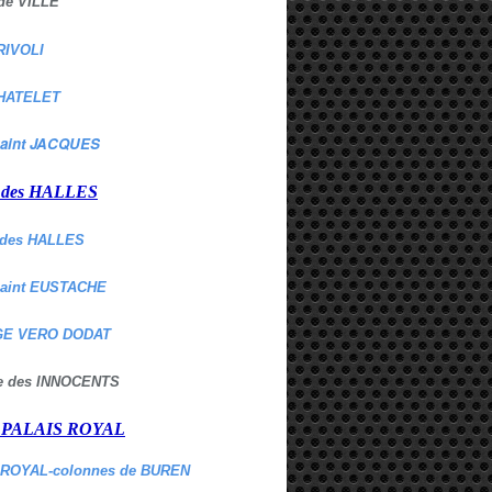
de VILLE
RIVOLI
HATELET
aint JACQUES
r des HALLES
des HALLES
Saint EUSTACHE
E VERO DODAT
ne des INNOCENTS
r PALAIS ROYAL
 ROYAL-colonnes de BUREN