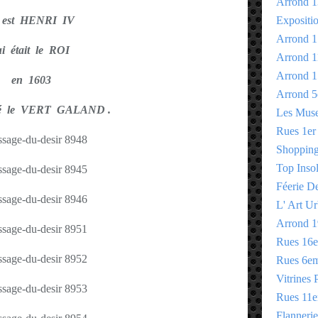
Arrond 1
' est HENRI IV
Expositi
Arrond 1
ui était le ROI
Arrond 1
Arrond 1
en 1603
Arrond 5
é le VERT GALAND .
Les Mus
Rues 1er
Shopping 
Top Insol
Féerie D
L' Art Ur
Arrond 1
Rues 16
Rues 6e
Vitrines 
Rues 11
Flannerie