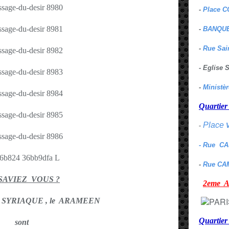
-
Place C
-
BANQUE
-
Rue Sai
- Eglise
-
Ministè
Quarti
Place
-
- Rue C
-
Rue CA
SAVIEZ VOUS ?
2eme
e SYRIAQUE , le ARAMEEN
Quartie
sont