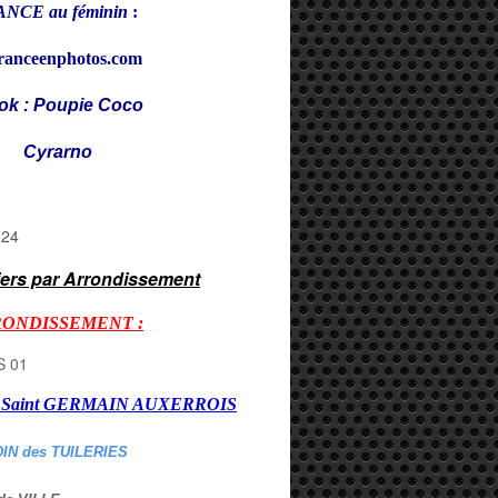
NCE au féminin
:
ranceenphotos.com
ok : Poupie Coco
rarno
iers par Arrondissement
RONDISSEMENT :
er Saint GERMAIN AUXERROI
S
DIN des TUILERIES