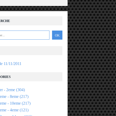
ERCHE
 le 11/11/2011
ORIES
er - 2eme
(304)
eme - 8eme
(217)
eme - 10eme
(217)
eme - 4eme
(121)