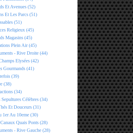
ds Et Avenues
(52)
ns Et Les Parcs
(51)
ssables
(51)
ces Religieux
(45)
ds Magasins
(45)
tions Plein Air
(45)
ments - Rive Droite
(44)
Champs Elysées
(42)
es Gourmands
(41)
refois
(39)
re
(38)
actions
(34)
 Sepultures Célèbres
(34)
 Thés Et Douceurs
(31)
u 1er Au 10eme
(30)
 Canaux Quais Ponts
(28)
ments - Rive Gauche
(28)