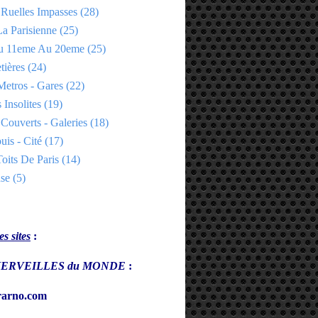
 Ruelles Impasses
(28)
a Parisienne
(25)
Du 11eme Au 20eme
(25)
tières
(24)
Metros - Gares
(22)
 Insolites
(19)
Couverts - Galeries
(18)
uis - Cité
(17)
oits De Paris
(14)
se
(5)
s sites
:
s MERVEILLES du MONDE
:
arno.com