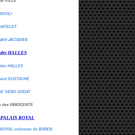
de VILLE
RIVOLI
HATELET
aint JACQUES
r des HALLES
des HALLES
Saint EUSTACHE
E VERO DODAT
ne des INNOCENTS
r PALAIS ROYAL
 ROYAL-colonnes de BUREN