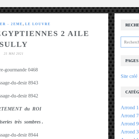
,
ER - 2EME
LE LOUVRE
RECH
ÉGYPTIENNES 2 AILE
SULLY
25 MAI 2021
PAGES
Site créé
CATÉG
Arrond 1
RTEMENT du ROI
Arrond 7
series très sombres .
Arrond 9
Arrond 3