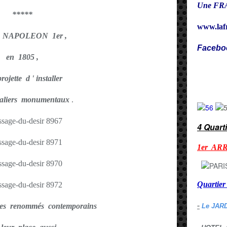
Une FRA
*****
www.laf
st NAPOLEON 1er ,
Facebo
en 1805 ,
Cy
rojette d ' installer
aliers monumentaux
.
4 Quart
1er AR
Quarti
-
tes renommés contemporains
Le JAR