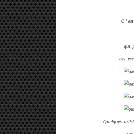
C ' e
qui p
ces esc
Quelques artis