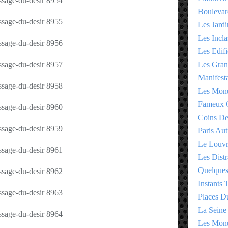
Boulevar
Les Jardi
Les Incla
Les Edifi
Les Gran
Manifesta
Les Monu
Fameux 
Coins D
Paris Aut
Le Louv
Les Distr
Quelques
Instants
Places D
La Seine
Les Monu