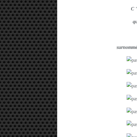
C 
q
surnomm