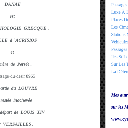
DANAE
Passages
Luxe À L
est
Places 
Les Cime
MYHOLOGIE GRECQUE ,
Stations 
LLE d ' ACRISIOS
Vehicules
Passages 
et
Iles St Lo
mère de Persée .
Sur Les T
La Défen
 partie du LOUVRE
Mes autre
 restée inachevée
sur le
 départ de LOUIS XIV
www.cyr
r VERSAILLES .