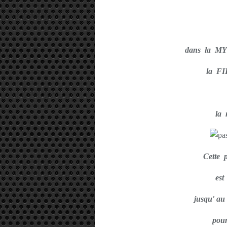
dans la 
la FI
la 
Cette
est
jusqu' au
pou