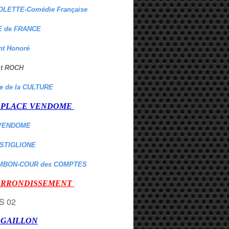
OLETTE-Comédie Française
 de FRANCE
nt Honoré
 St ROCH
re de la CULTURE
er PLACE VENDOME
VENDOME
ASTIGLIONE
MBON-COUR des COMPTES
:
 ARRONDISSEMENT
r GAILLON