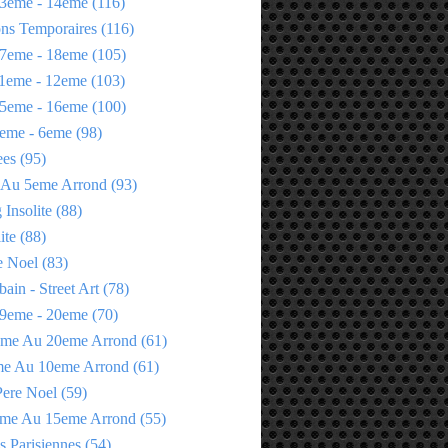
3eme - 14eme
(116)
ons Temporaires
(116)
7eme - 18eme
(105)
1eme - 12eme
(103)
5eme - 16eme
(100)
eme - 6eme
(98)
ees
(95)
 Au 5eme Arrond
(93)
Insolite
(88)
ite
(88)
e Noel
(83)
bain - Street Art
(78)
9eme - 20eme
(70)
eme Au 20eme Arrond
(61)
me Au 10eme Arrond
(61)
Pere Noel
(59)
eme Au 15eme Arrond
(55)
s Parisiennes
(54)