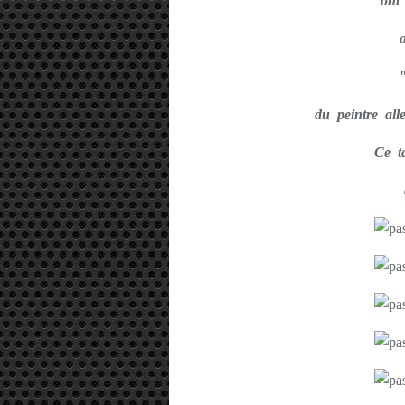
ont
du peintre a
Ce ta