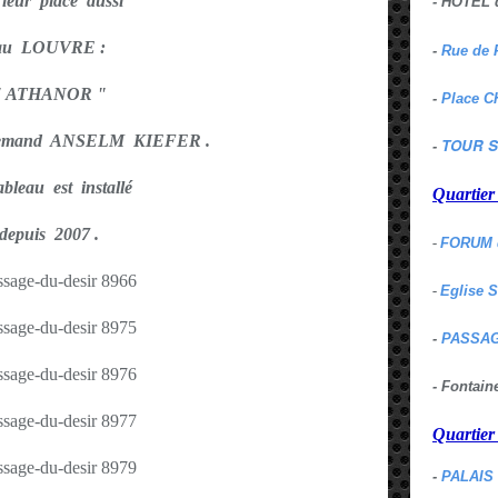
 leur place aussi
- HOTEL 
au LOUVRE :
-
Rue de 
" ATHANOR "
-
Place C
llemand ANSELM KIEFER .
TOUR S
-
bleau est installé
Quartie
depuis 2007 .
-
FORUM 
-
Eglise 
-
PASSAG
- Fontai
Quartie
-
PALAIS