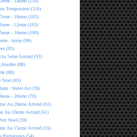
3eme - 14eme
(116)
ons Temporaires
(116)
7eme - 18eme
(105)
1eme - 12eme
(103)
5eme - 16eme
(100)
eme - 6eme
(98)
ees
(95)
 Au 5eme Arrond
(93)
Insolite
(88)
ite
(88)
e Noel
(83)
bain - Street Art
(78)
9eme - 20eme
(70)
eme Au 20eme Arrond
(61)
me Au 10eme Arrond
(61)
Pere Noel
(59)
eme Au 15eme Arrond
(55)
s Parisiennes
(54)