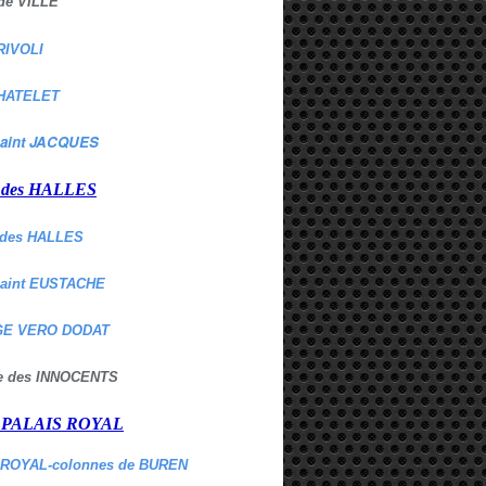
de VILLE
RIVOLI
HATELET
aint JACQUES
r des HALLES
des HALLES
Saint EUSTACHE
E VERO DODAT
ne des INNOCENTS
r PALAIS ROYAL
 ROYAL-colonnes de BUREN