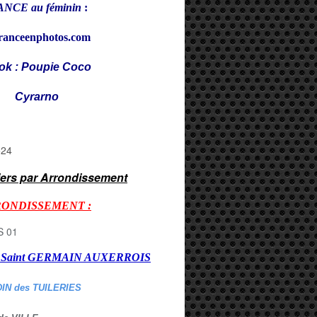
NCE au féminin
:
ranceenphotos.com
ok : Poupie Coco
rarno
iers par Arrondissement
RONDISSEMENT :
er Saint GERMAIN AUXERROI
S
DIN des TUILERIES