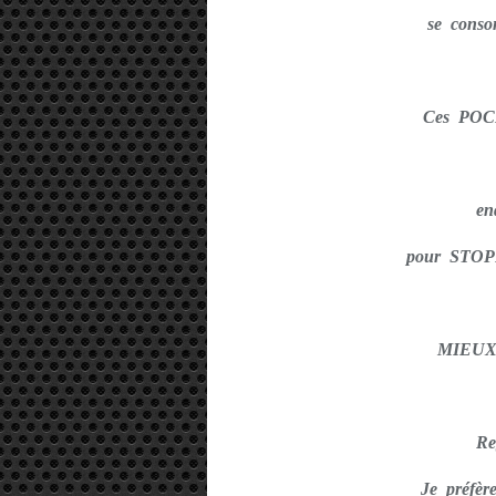
se conso
Ces PO
en
pour STO
MIEUX
Re
Je préfèr