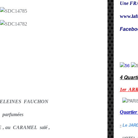
Une FRA
www.laf
Facebo
Cy
4 Quart
1er AR
DELEINES FAUCHON
Quarti
parfumées
-
Le JAR
 , au CARAMEL salé ,