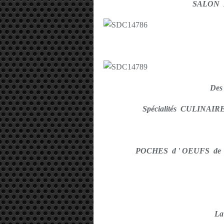
SALON
De
Spécialités CULINA
POCHES d ' OEUFS de MU
L