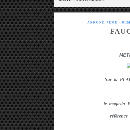
ARROND 7EME - 8E
FAU
MET
Sur la PL
le magasin 
référence