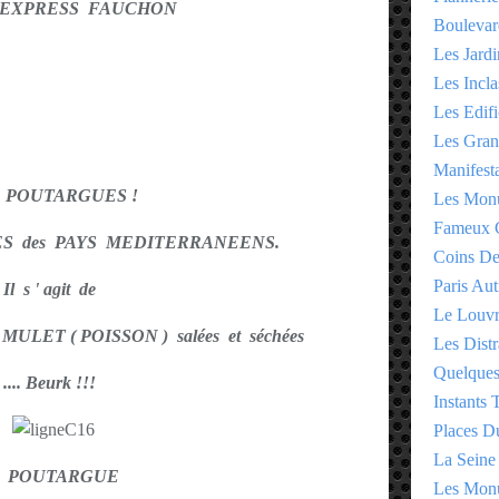
 EXPRESS FAUCHON
Boulevar
Les Jardi
Les Incla
Les Edifi
Les Gran
Manifesta
s POUTARGUES !
Les Monu
Fameux 
IRES des PAYS MEDITERRANEENS.
Coins D
Paris Aut
Il s ' agit de
Le Louv
LET ( POISSON ) salées et séchées
Les Distr
Quelques
.... Beurk !!!
Instants
Places D
La Seine
a POUTARGUE
Les Monu