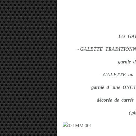
Les GA
- GALETTE TRADITION
garnie d
- GALETTE au
garnie d ' une 
décorée de carrés
( p