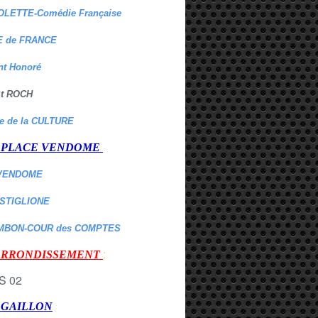
OLETTE-Comédie Française
 de FRANCE
nt Honoré
 St ROCH
re de la CULTURE
er PLACE VENDOME
VENDOME
ASTIGLIONE
MBON-COUR des COMPTES
:
 ARRONDISSEMENT
r GAILLON