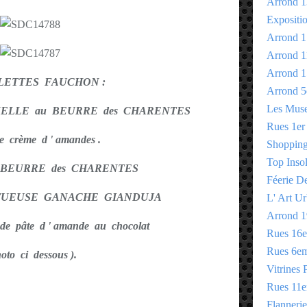
Arrond 1
Expositi
Arrond 1
Arrond 1
Arrond 1
LETTES FAUCHON :
Arrond 5
Les Mus
NELLE au BEURRE des CHARENTES
Rues 1er
e crème d ' amandes .
Shopping 
Top Insol
 BEURRE des CHARENTES
Féerie D
ONCTUEUSE GANACHE GIANDUJA
L' Art Ur
Arrond 1
 de pâte d ' amande au chocolat
Rues 16
Rues 6e
hoto ci dessous ).
Vitrines 
Rues 11
Flannerie