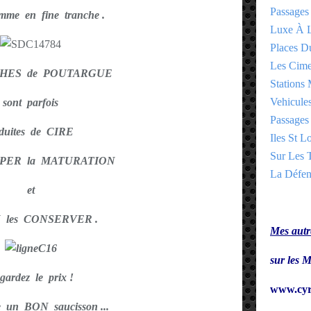
Passages
mme en fine tranche .
Luxe À L
Places 
Les Cime
CHES de POUTARGUE
Stations 
Vehicules
sont parfois
Passages 
duites de CIRE
Iles St Lo
Sur Les T
PPER la MATURATION
La Défen
et
 les CONSERVER .
Mes autre
sur le
gardez le prix !
www.cyr
e un BON saucisson ...