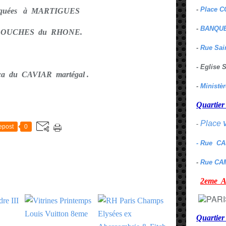
-
Place C
riquées à MARTIGUES
-
BANQUE
 BOUCHES du RHONE.
-
Rue Sai
- Eglise
ça du CAVIAR martégal .
-
Ministè
Quarti
E
Place
-
epost
0
- Rue C
-
Rue CA
2eme
Quartie