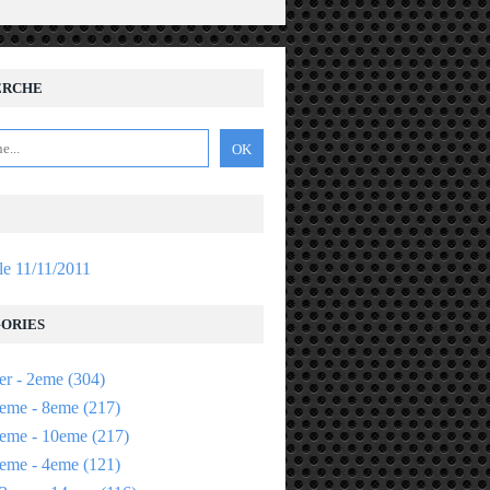
ERCHE
 le 11/11/2011
ORIES
er - 2eme
(304)
eme - 8eme
(217)
eme - 10eme
(217)
eme - 4eme
(121)