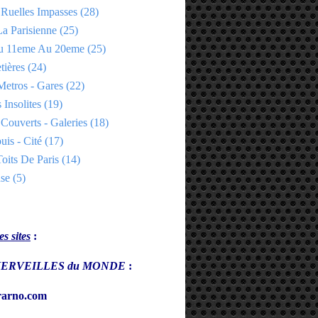
 Ruelles Impasses
(28)
a Parisienne
(25)
Du 11eme Au 20eme
(25)
tières
(24)
Metros - Gares
(22)
 Insolites
(19)
Couverts - Galeries
(18)
uis - Cité
(17)
oits De Paris
(14)
se
(5)
s sites
:
s MERVEILLES du MONDE
:
arno.com