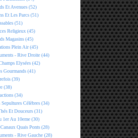
ds Et Avenues
(52)
ns Et Les Parcs
(51)
ssables
(51)
ces Religieux
(45)
ds Magasins
(45)
tions Plein Air
(45)
ments - Rive Droite
(44)
Champs Elysées
(42)
es Gourmands
(41)
refois
(39)
re
(38)
actions
(34)
 Sepultures Célèbres
(34)
 Thés Et Douceurs
(31)
u 1er Au 10eme
(30)
 Canaux Quais Ponts
(28)
ments - Rive Gauche
(28)