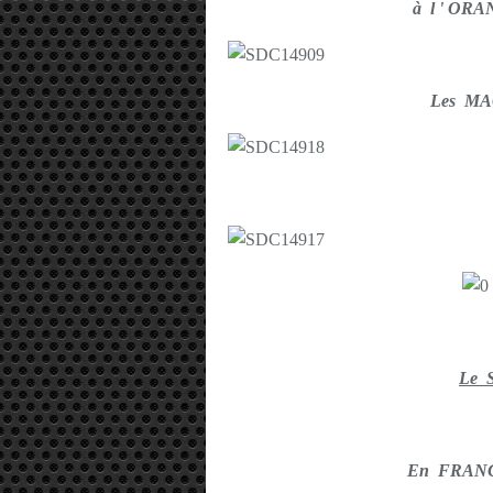
à l ' ORA
Les M
Le 
En FRANC