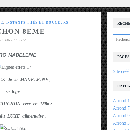
,
ME
INSTANTS THÉS ET DOUCEURS
RECH
CHON 8EME
23 JANVIER 2012
RO MADELEINE
PAGES
Site créé
ACE de la MADELEINE ,
CATÉG
se loge
Arrond 1
FAUCHON créé en 1886 :
Arrond 7
Arrond 9
 du LUXE alimentaire .
Arrond 3