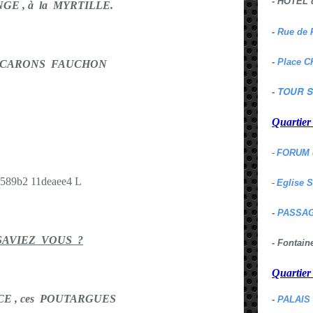
- HOTEL 
NGE , à la MYRTILLE.
-
Rue de 
-
Place C
ACARONS FAUCHON
TOUR S
-
Quartie
-
FORUM 
-
Eglise 
-
PASSAG
SAVIEZ VOUS ?
- Fontai
Quartie
E , ces POUTARGUES
-
PALAIS