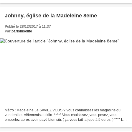
d'Orsay c'est 12 000 tonnes de structures mé...
Johnny, église de la Madeleine 8eme
Publié le 28/12/2017 à 11:37
Par
parisinsolite
Métro : Madeleine Le SAVIEZ VOUS ? Vous connaissez les magasins qui
vendent les vêtements au kilo. ***** Vous choisissez, vous pesez, vous
emportez après avoir payé bien sûr. ( ça vous fait la jupe à 5 euros !) **** Le
plus souvent il s'agit de recyclage...