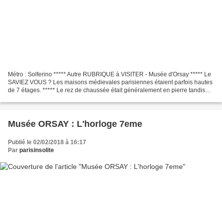
Métro : Solferino ***** Autre RUBRIQUE à VISITER - Musée d'Orsay ***** Le
SAVIEZ VOUS ? Les maisons médievales parisiennes étaient parfois hautes
de 7 étages. ***** Le rez de chaussée était généralement en pierre tandis
que les étages étaient composés...
Musée ORSAY : L'horloge 7eme
Publié le 02/02/2018 à 16:17
Par
parisinsolite