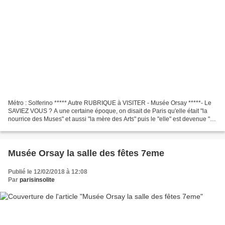
Métro : Solferino ***** Autre RUBRIQUE à VISITER - Musée Orsay *****- Le
SAVIEZ VOUS ? A une certaine époque, on disait de Paris qu'elle était "la
nourrice des Muses" et aussi "la mère des Arts" puis le "elle" est devenue "il"
en surnommant Paris de "vieux...
Musée Orsay la salle des fêtes 7eme
Publié le 12/02/2018 à 12:08
Par
parisinsolite