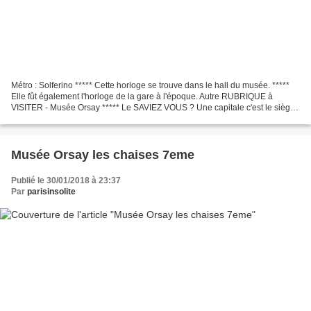
Métro : Solferino ***** Cette horloge se trouve dans le hall du musée. *****
Elle fût également l'horloge de la gare à l'époque. Autre RUBRIQUE à
VISITER - Musée Orsay ***** Le SAVIEZ VOUS ? Une capitale c'est le siège
de l'administration, de la justice...
Musée Orsay les chaises 7eme
Publié le 30/01/2018 à 23:37
Par
parisinsolite