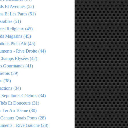
ds Et Avenues
(52)
ns Et Les Parcs
(51)
ssables
(51)
ces Religieux
(45)
ds Magasins
(45)
tions Plein Air
(45)
ments - Rive Droite
(44)
Champs Elysées
(42)
es Gourmands
(41)
refois
(39)
re
(38)
actions
(34)
 Sepultures Célèbres
(34)
 Thés Et Douceurs
(31)
u 1er Au 10eme
(30)
 Canaux Quais Ponts
(28)
ments - Rive Gauche
(28)