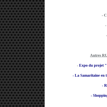
- C
-
Autres R
-
Expo du projet "
- La Samaritaine en t
-
Ru
-
Shopping