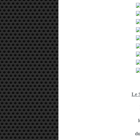
Le 
l
du