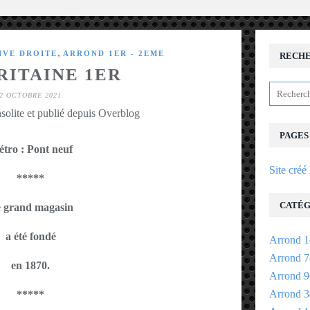
,
IVE DROITE
ARROND 1ER - 2EME
RECH
ITAINE 1ER
2 OCTOBRE 2021
solite et publié depuis Overblog
PAGES
tro : Pont neuf
Site créé
*****
CATÉG
 grand magasin
a été fondé
Arrond 1
Arrond 7
en 1870.
Arrond 9
Arrond 3
*****