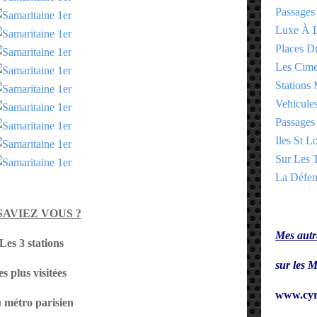
Passages
Luxe À L
Places 
Les Cime
Stations 
Vehicules
Passages 
Iles St Lo
Sur Les T
La Défen
SAVIEZ VOUS ?
Mes autre
Les 3 stations
sur le
es plus visitées
www.cyr
 métro parisien