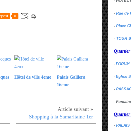
- HOTEL 
E
-
Rue de 
epost
0
-
Place C
TOUR S
-
Quartie
-
FORUM 
-
Eglise 
cques
Hôtel de ville 4eme
Palais Galliera
16eme
-
PASSAG
- Fontai
Quartie
Shopping à la Samaritaine 1er
-
PALAIS