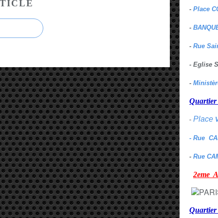
TICLE
-
Place C
-
BANQUE
-
Rue Sai
- Eglise
-
Ministè
Quarti
Place
-
- Rue C
-
Rue CA
2eme
Quartie