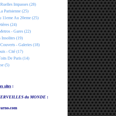
 Ruelles Impasses
(28)
a Parisienne
(25)
Du 11eme Au 20eme
(25)
tières
(24)
Metros - Gares
(22)
 Insolites
(19)
Couverts - Galeries
(18)
uis - Cité
(17)
oits De Paris
(14)
se
(5)
s sites
:
s MERVEILLES du MONDE
:
arno.com