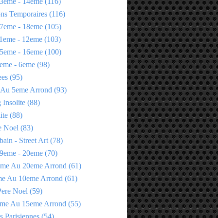
3eme - 14eme
(116)
ons Temporaires
(116)
7eme - 18eme
(105)
1eme - 12eme
(103)
5eme - 16eme
(100)
eme - 6eme
(98)
ees
(95)
 Au 5eme Arrond
(93)
Insolite
(88)
ite
(88)
e Noel
(83)
bain - Street Art
(78)
9eme - 20eme
(70)
eme Au 20eme Arrond
(61)
me Au 10eme Arrond
(61)
Pere Noel
(59)
eme Au 15eme Arrond
(55)
s Parisiennes
(54)