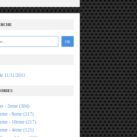
ERCHE
 le 11/11/2011
ORIES
er - 2eme
(304)
eme - 8eme
(217)
eme - 10eme
(217)
eme - 4eme
(121)