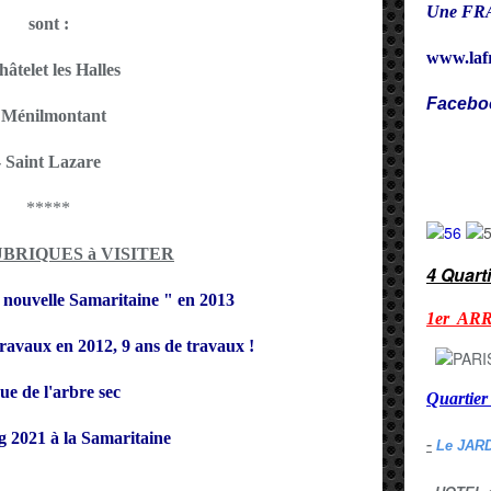
Une FRA
sont :
www.laf
hâtelet les Halles
Facebo
 Ménilmontant
Cy
- Saint Lazare
*****
UBRIQUES à VISITER
4 Quart
 nouvelle Samaritaine " en 2013
1er AR
ravaux en 2012, 9 ans de travaux !
e de l'arbre sec
Quarti
 2021 à la Samaritaine
-
Le JAR