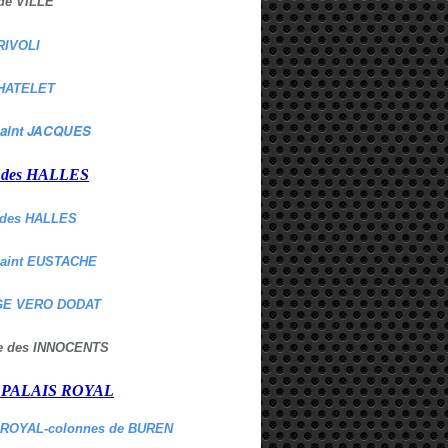
de VILLE
RIVOLI
HATELET
aint JACQUES
r des HALLES
des HALLES
Saint EUSTACHE
E VERO DODAT
ne des INNOCENTS
r PALAIS ROYAL
 ROYAL-colonnes de BUREN