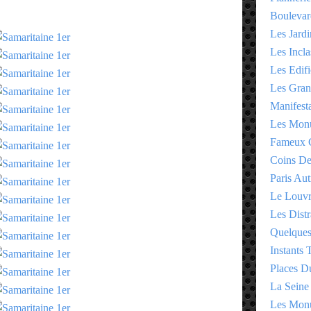
Boulevar
Les Jardi
Les Incla
Les Edifi
Les Gran
Manifesta
Les Monu
Fameux 
Coins D
Paris Aut
Le Louv
Les Distr
Quelques
Instants
Places D
La Seine
Les Monu