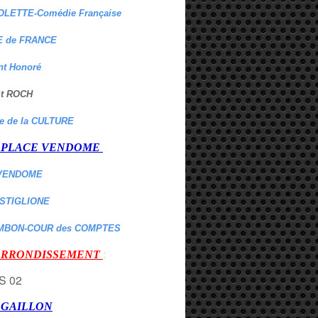
OLETTE-Comédie Française
 de FRANCE
nt Honoré
 St ROCH
re de la CULTURE
er PLACE VENDOME
VENDOME
ASTIGLIONE
MBON-COUR des COMPTES
:
 ARRONDISSEMENT
r GAILLON