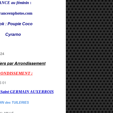
NCE au féminin
:
ranceenphotos.com
ok : Poupie Coco
rarno
iers par Arrondissement
RONDISSEMENT :
er Saint GERMAIN AUXERROI
S
DIN des TUILERIES