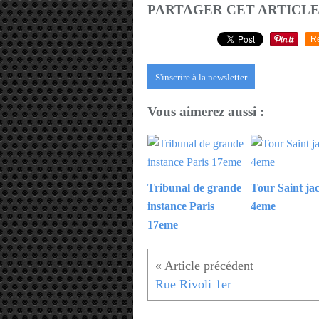
PARTAGER CET ARTICL
R
S'inscrire à la newsletter
Vous aimerez aussi :
Tribunal de grande
Tour Saint ja
instance Paris
4eme
17eme
Rue Rivoli 1er