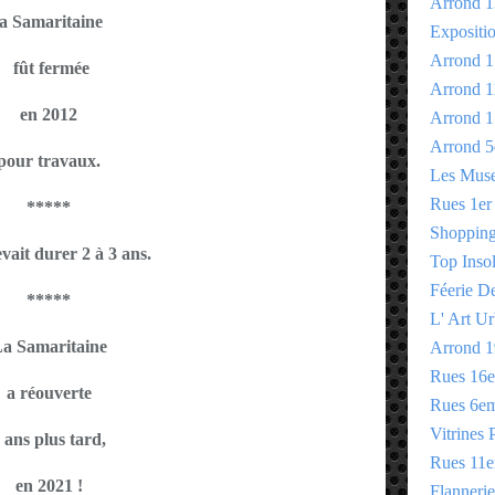
Arrond 1
la Samaritaine
Expositi
Arrond 1
fût fermée
Arrond 1
en 2012
Arrond 1
Arrond 5
pour travaux.
Les Mus
Rues 1er
*****
Shopping 
vait durer 2 à 3 ans.
Top Insol
Féerie D
*****
L' Art Ur
a Samaritaine
Arrond 1
Rues 16
a
réouverte
Rues 6e
Vitrines 
 ans plus tard,
Rues 11
en 2021 !
Flannerie