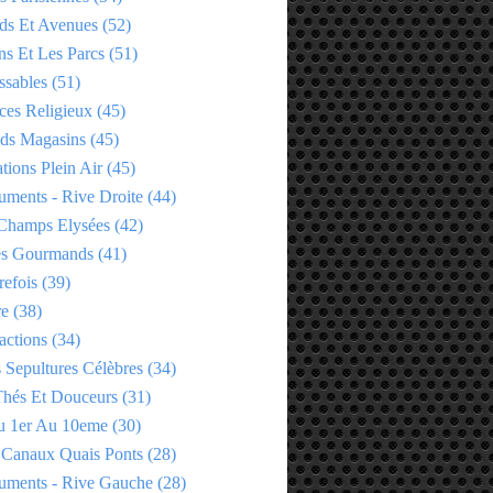
ds Et Avenues
(52)
ns Et Les Parcs
(51)
ssables
(51)
ces Religieux
(45)
ds Magasins
(45)
tions Plein Air
(45)
ments - Rive Droite
(44)
Champs Elysées
(42)
es Gourmands
(41)
refois
(39)
re
(38)
actions
(34)
 Sepultures Célèbres
(34)
 Thés Et Douceurs
(31)
u 1er Au 10eme
(30)
 Canaux Quais Ponts
(28)
ments - Rive Gauche
(28)