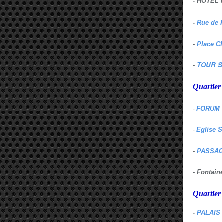
- HOTEL 
-
Rue de 
-
Place C
TOUR S
-
Quartie
-
FORUM 
-
Eglise 
-
PASSAG
- Fontai
Quartie
-
PALAIS