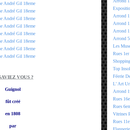
Arrond 1
Expositi
Arrond 1
Arrond 1
Arrond 1
Arrond 5
Les Mus
Rues 1er
Shopping 
Top Insol
Féerie D
SAVIEZ VOUS ?
L' Art Ur
Guignol
Arrond 1
Rues 16
fût créé
Rues 6e
en 1808
Vitrines 
Rues 11
par
Flannerie