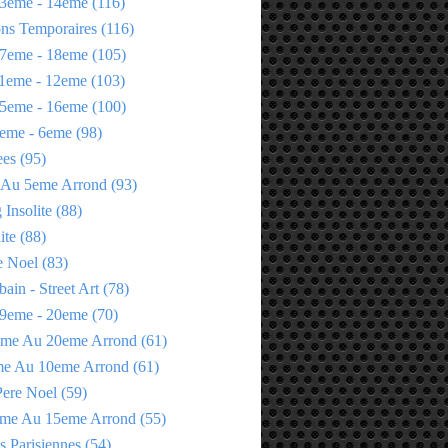
3eme - 14eme
(116)
ons Temporaires
(116)
7eme - 18eme
(105)
1eme - 12eme
(103)
5eme - 16eme
(100)
eme - 6eme
(98)
ees
(95)
 Au 5eme Arrond
(93)
Insolite
(88)
ite
(88)
e Noel
(83)
bain - Street Art
(78)
9eme - 20eme
(70)
eme Au 20eme Arrond
(61)
me Au 10eme Arrond
(61)
Pere Noel
(59)
eme Au 15eme Arrond
(55)
s Parisiennes
(54)