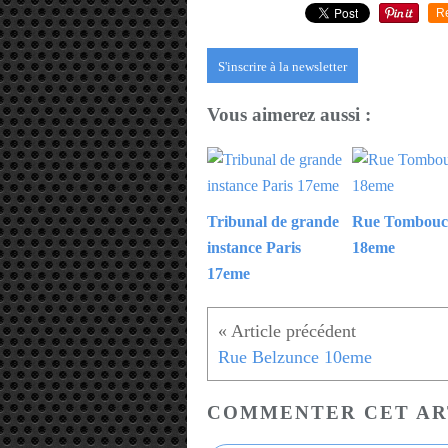
R
S'inscrire à la newsletter
Vous aimerez aussi :
Tribunal de grande
Rue Tombouc
instance Paris
18eme
17eme
Rue Belzunce 10eme
COMMENTER CET AR