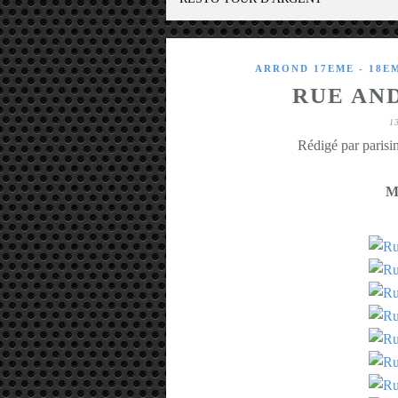
ARROND 17EME - 18E
RUE AN
1
Rédigé par parisin
M