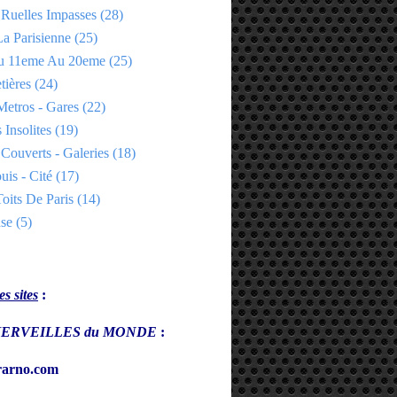
 Ruelles Impasses
(28)
a Parisienne
(25)
Du 11eme Au 20eme
(25)
tières
(24)
Metros - Gares
(22)
 Insolites
(19)
Couverts - Galeries
(18)
uis - Cité
(17)
oits De Paris
(14)
se
(5)
s sites
:
s MERVEILLES du MONDE
:
arno.com