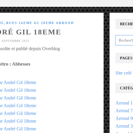
,
ME
RUES 16EME AU 20EME ARROND
RECH
DRÉ GIL 18EME
3 SEPTEMBRE 2023
solite et publié depuis Overblog
PAGES
étro : Abbesses
Site créé
CATÉG
Arrond 1
Arrond 7
Arrond 9
Arrond 3