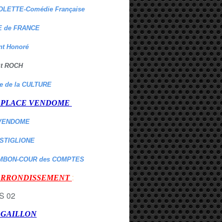
OLETTE-Comédie Française
 de FRANCE
nt Honoré
 St ROCH
re de la CULTURE
er PLACE VENDOME
VENDOME
ASTIGLIONE
MBON-COUR des COMPTES
:
 ARRONDISSEMENT
r GAILLON