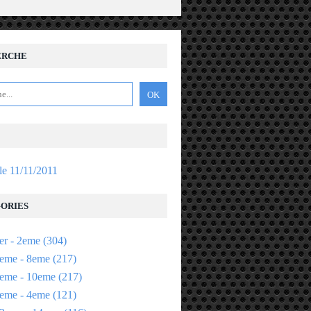
ERCHE
 le 11/11/2011
ORIES
er - 2eme
(304)
eme - 8eme
(217)
eme - 10eme
(217)
eme - 4eme
(121)