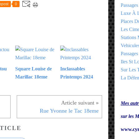
epost
0
Passages
Luxe À L
Places 
Les Cime
Stations 
Vehicules
Passages 
Iles St Lo
tou
Square Louise de
Inclassables
Sur Les T
Marillac 18eme
Printemps 2024
La Défen
Mes autre
Rue Yvonne le Tac 18eme
sur le
TICLE
www.cyr