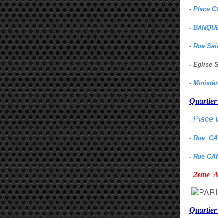
-
Place C
-
BANQUE
-
Rue Sai
- Eglise
-
Ministè
Quarti
Place
-
- Rue C
-
Rue CA
2eme
Quartie