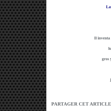
La
Il invent
l
gros 
PARTAGER CET ARTICL