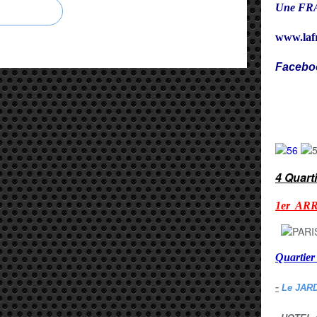
Une FRA
www.laf
Facebo
Cy
4 Quart
1er AR
Quarti
-
Le JAR