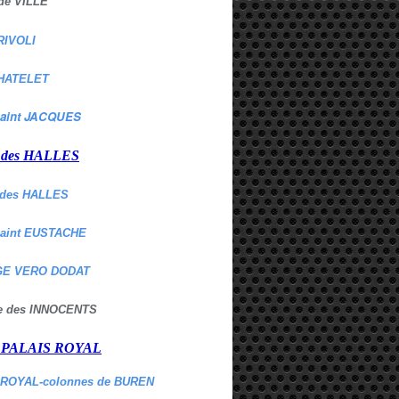
de VILLE
RIVOLI
HATELET
aint JACQUES
r des HALLES
des HALLES
Saint EUSTACHE
E VERO DODAT
ne des INNOCENTS
r PALAIS ROYAL
 ROYAL-colonnes de BUREN