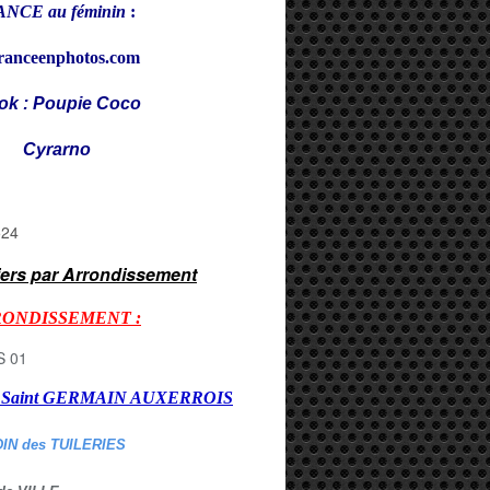
NCE au féminin
:
ranceenphotos.com
ok : Poupie Coco
rarno
iers par Arrondissement
RONDISSEMENT :
er Saint GERMAIN AUXERROI
S
DIN des TUILERIES