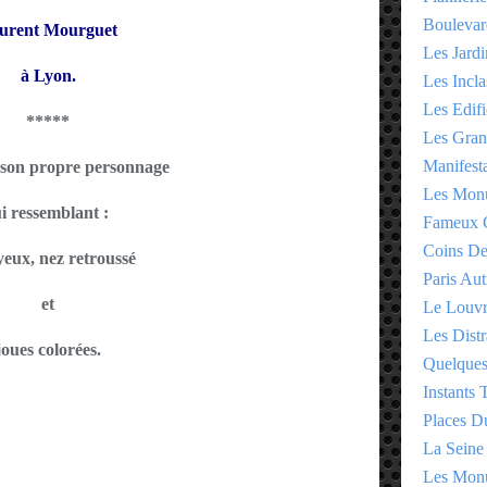
Boulevar
urent Mourguet
Les Jardi
à Lyon.
Les Incla
Les Edifi
*****
Les Gran
Manifesta
a son propre personnage
Les Monu
ui ressemblant :
Fameux 
Coins D
yeux, nez retroussé
Paris Aut
et
Le Louv
Les Distr
joues colorées.
Quelques
Instants
Places D
La Seine
E
Les Monu