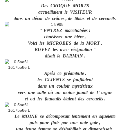
Des CROQUE MORTS
accueillaient le VISITEUR
dans un décor de crânes , de tibias et de
cercueils.
" ENTREZ macchabées !
choisissez une bière ,
Voici les MICROBES de la MORT ,
BUVEZ les avec résignation "
disait le BARMAN .
Après ce préambule ,
les CLIENTS se faufilaient
dans un couloir mystérieux
vers une salle où un moine jouait de l '
orgue
et où les fauteuils étaient des cercueils
.
Le MOINE se décomposait lentement en
squelette
puis pour finir par une note gaie ,
une jeune femme se déshabillait
et disparaissait .