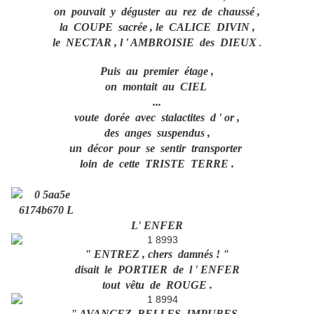
on pouvait y déguster au rez de chaussé
,
la COUPE sacrée , le CALICE DIVIN ,
le NECTAR , l ' AMBROISIE des DIEUX
.
Puis au premier étage ,
on montait au
CIEL
...
voute dorée avec stalactites d ' or ,
des anges suspendus ,
un décor pour se sentir transporter
loin de cette TRISTE TERRE .
L' ENFER
" ENTREZ , chers damnés ! "
disait le PORTIER de l ' ENFER
tout vêtu de ROUGE .
" AVANCEZ BELLES IMPURES ,