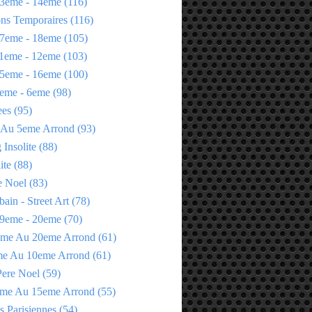
3eme - 14eme
(116)
ons Temporaires
(116)
7eme - 18eme
(105)
1eme - 12eme
(103)
5eme - 16eme
(100)
eme - 6eme
(98)
ees
(95)
 Au 5eme Arrond
(93)
Insolite
(88)
ite
(88)
e Noel
(83)
bain - Street Art
(78)
9eme - 20eme
(70)
eme Au 20eme Arrond
(61)
me Au 10eme Arrond
(61)
Pere Noel
(59)
eme Au 15eme Arrond
(55)
s Parisiennes
(54)