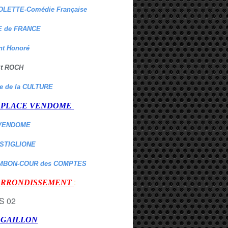
OLETTE-Comédie Française
 de FRANCE
nt Honoré
 St ROCH
re de la CULTURE
er PLACE VENDOME
VENDOME
ASTIGLIONE
MBON-COUR des COMPTES
:
 ARRONDISSEMENT
r GAILLON