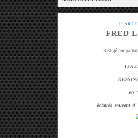
L' ART 
FRED 
Rédigé par parisin
COLL
DESSIN
en 
éclairés souvent