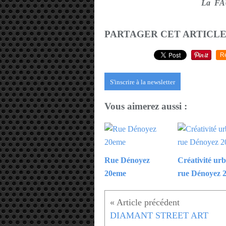
La FAU
PARTAGER CET ARTICL
R
S'inscrire à la newsletter
Vous aimerez aussi :
Rue Dénoyez
Créativité ur
20eme
rue Dénoyez 
DIAMANT STREET ART