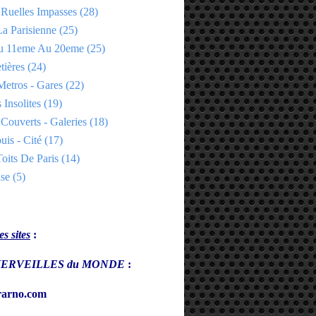
 Ruelles Impasses
(28)
a Parisienne
(25)
Du 11eme Au 20eme
(25)
tières
(24)
Metros - Gares
(22)
 Insolites
(19)
Couverts - Galeries
(18)
uis - Cité
(17)
oits De Paris
(14)
se
(5)
s sites
:
s MERVEILLES du MONDE
:
arno.com