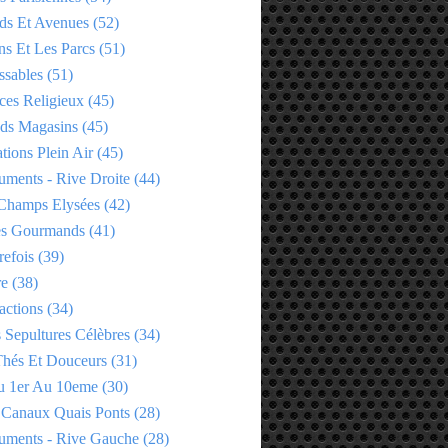
ds Et Avenues
(52)
ns Et Les Parcs
(51)
ssables
(51)
ces Religieux
(45)
ds Magasins
(45)
tions Plein Air
(45)
ments - Rive Droite
(44)
Champs Elysées
(42)
es Gourmands
(41)
refois
(39)
re
(38)
actions
(34)
 Sepultures Célèbres
(34)
 Thés Et Douceurs
(31)
u 1er Au 10eme
(30)
 Canaux Quais Ponts
(28)
ments - Rive Gauche
(28)