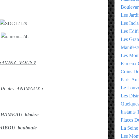
Boulevar
Les Jardi
Les Incla
Les Edifi
Les Gran
Manifesta
Les Monu
SAVIEZ VOUS ?
Fameux 
Coins D
Paris Aut
Le Louv
RIS des ANIMAUX :
Les Distr
Quelques
Instants
HAMEAU blatère
Places D
HIBOU bouboule
La Seine
Les Monu