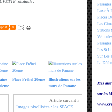
VETTE zinzinule .
Passages
Luxe À L
E
Places 
Les Cime
epost
0
Stations 
Vehicules
Passages 
Iles St Lo
Sur Les T
La Défen
baine
Place Fréhel 20eme
Illustrations sur les
Mes autre
20eme
murs de Panane
sur le
www.cyr
Images pixellisées : les SPACE INVADERS