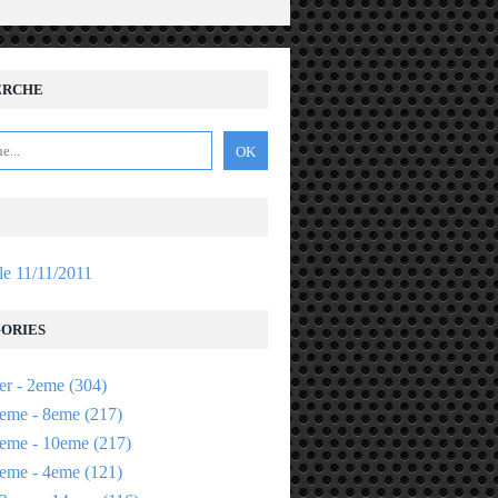
ERCHE
 le 11/11/2011
ORIES
er - 2eme
(304)
eme - 8eme
(217)
eme - 10eme
(217)
eme - 4eme
(121)