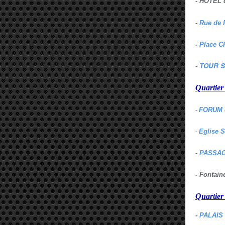
- HOTEL 
-
Rue de 
-
Place C
TOUR S
-
Quartie
-
FORUM 
-
Eglise 
-
PASSAG
- Fontai
Quartie
-
PALAIS