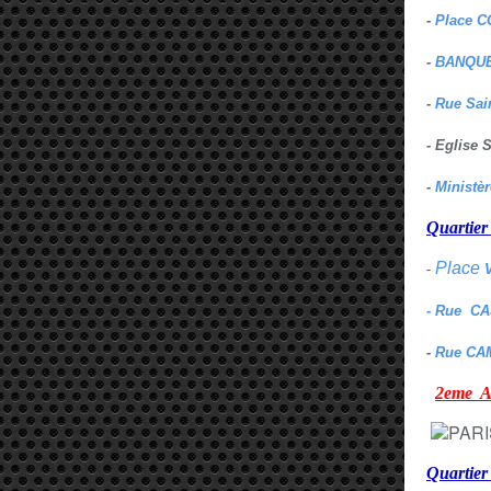
-
Place C
-
BANQUE
-
Rue Sai
- Eglise
-
Ministè
Quarti
Place
-
- Rue C
-
Rue CA
2eme
Quartie