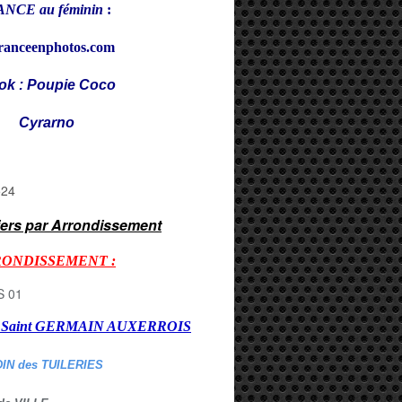
NCE au féminin
:
ranceenphotos.com
ok : Poupie Coco
rarno
iers par Arrondissement
RONDISSEMENT :
er Saint GERMAIN AUXERROI
S
DIN des TUILERIES