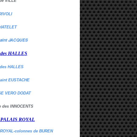
de VILLE
RIVOLI
HATELET
aint JACQUES
r des HALLES
des HALLES
Saint EUSTACHE
E VERO DODAT
ne des INNOCENTS
r PALAIS ROYAL
 ROYAL-colonnes de BUREN