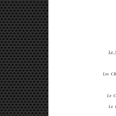
Le 
Les C
Le C
Le 