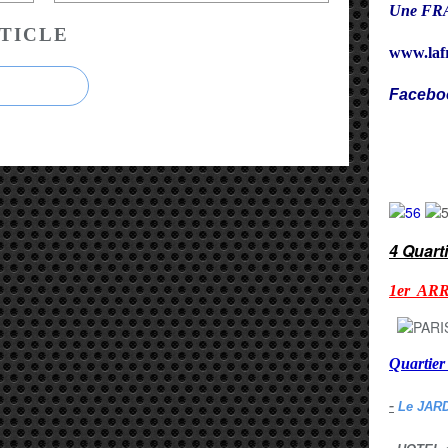
Une FRA
TICLE
www.laf
Facebo
Cy
4 Quart
1er AR
Quarti
-
Le JAR