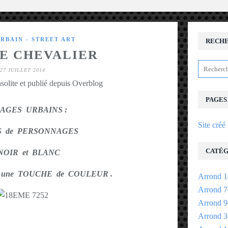
URBAIN - STREET ART
RECH
LE CHEVALIER
27 JUILLET 2014
solite et publié depuis Overblog
PAGES
AGES URBAINS :
Site créé
S de PERSONNAGES
CATÉG
NOIR et BLANC
 d ' une TOUCHE de COULEUR .
Arrond 1
Arrond 7
Arrond 9
Arrond 3