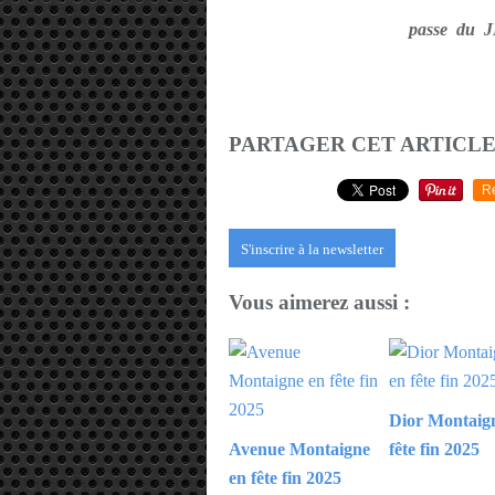
passe du
PARTAGER CET ARTICL
R
S'inscrire à la newsletter
Vous aimerez aussi :
Dior Montaig
Avenue Montaigne
fête fin 2025
en fête fin 2025