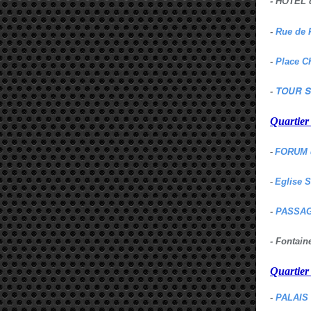
- HOTEL 
-
Rue de 
-
Place C
TOUR S
-
Quartie
-
FORUM 
-
Eglise 
-
PASSAG
- Fontai
Quartie
-
PALAIS