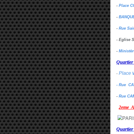
-
Place C
-
BANQUE
-
Rue Sai
- Eglise
-
Ministè
Quarti
Place
-
- Rue C
-
Rue CA
2eme
Quartie