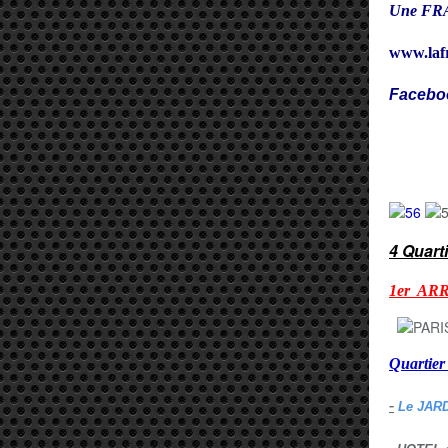
Une FRA
www.laf
Facebo
Cy
4 Quart
1er AR
Quarti
-
Le JAR