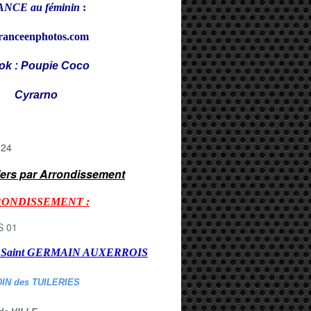
NCE au féminin
:
ranceenphotos.com
ok : Poupie Coco
rarno
iers par Arrondissement
RONDISSEMENT :
er Saint GERMAIN AUXERROI
S
DIN des TUILERIES