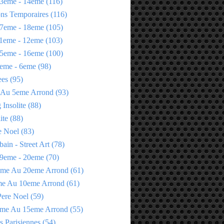
3eme - 14eme
(116)
ons Temporaires
(116)
7eme - 18eme
(105)
1eme - 12eme
(103)
5eme - 16eme
(100)
eme - 6eme
(98)
ees
(95)
 Au 5eme Arrond
(93)
Insolite
(88)
ite
(88)
e Noel
(83)
bain - Street Art
(78)
9eme - 20eme
(70)
eme Au 20eme Arrond
(61)
me Au 10eme Arrond
(61)
Pere Noel
(59)
eme Au 15eme Arrond
(55)
s Parisiennes
(54)