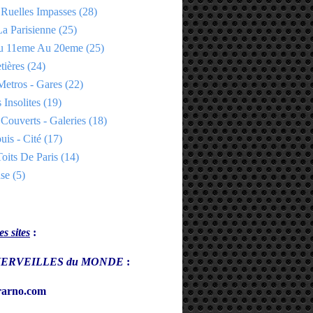
 Ruelles Impasses
(28)
a Parisienne
(25)
Du 11eme Au 20eme
(25)
tières
(24)
Metros - Gares
(22)
 Insolites
(19)
Couverts - Galeries
(18)
uis - Cité
(17)
oits De Paris
(14)
se
(5)
s sites
:
s MERVEILLES du MONDE
:
arno.com