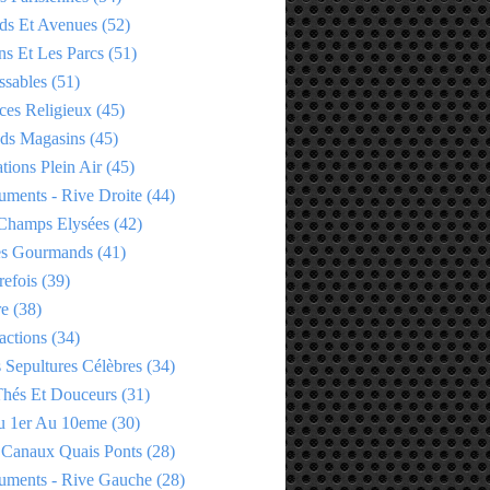
ds Et Avenues
(52)
ns Et Les Parcs
(51)
ssables
(51)
ces Religieux
(45)
ds Magasins
(45)
tions Plein Air
(45)
ments - Rive Droite
(44)
Champs Elysées
(42)
es Gourmands
(41)
refois
(39)
re
(38)
actions
(34)
 Sepultures Célèbres
(34)
 Thés Et Douceurs
(31)
u 1er Au 10eme
(30)
 Canaux Quais Ponts
(28)
ments - Rive Gauche
(28)