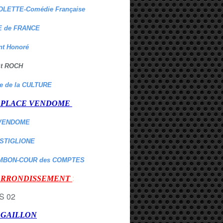
OLETTE-Comédie Française
 de FRANCE
nt Honoré
 St ROCH
re de la CULTURE
er PLACE VENDOME
VENDOME
ASTIGLIONE
MBON-COUR des COMPTES
:
 ARRONDISSEMENT
r GAILLON