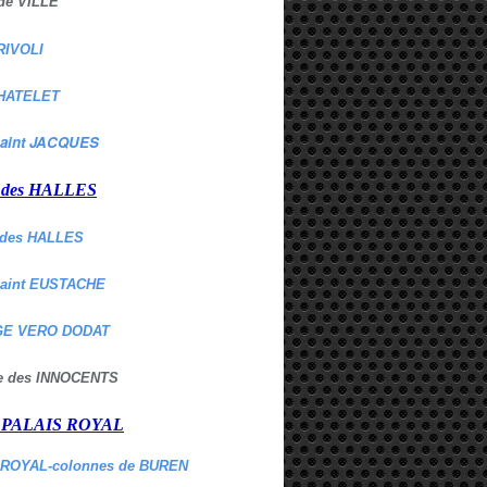
de VILLE
RIVOLI
HATELET
aint JACQUES
r des HALLES
des HALLES
Saint EUSTACHE
E VERO DODAT
ne des INNOCENTS
r PALAIS ROYAL
 ROYAL-colonnes de BUREN