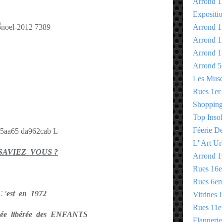
Arrond 1
Expositi
Arrond 1
Arrond 1
Arrond 1
Arrond 5
Les Mus
Rues 1er
Shopping 
Top Insol
Féerie D
L' Art Ur
SAVIEZ VOUS ?
Arrond 1
Rues 16
Rues 6e
C 'est en 1972
Vitrines 
Rues 11
née libérée des ENFANTS
Flannerie