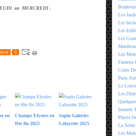
Boulevar
 JEUDI au MERCREDI .
Les Jardi
Les Incla
Les Edifi
Les Gran
E
Manifesta
epost
0
Les Monu
Fameux 
Coins D
Paris Aut
Le Louv
Les Distr
Quelques
Instants
ne en
Champs Elysées en
Sapin Galeries
Places D
fête fin 2025
Lafayette 2025
La Seine
Les Monu