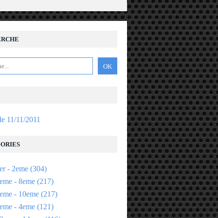
ERCHE
 le 11/11/2011
ORIES
er - 2eme
(304)
eme - 8eme
(217)
eme - 10eme
(217)
eme - 4eme
(121)