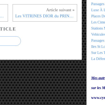
Passages
Luxe À L
TINOIRE des CHAMPS ELYSEES - 8eme - 2012
Les VITRINES DIOR du PRINTEMPS - NOEL 2012
Places 
Les Cime
Stations 
TICLE
Vehicules
Passages 
Iles St Lo
Sur Les T
La Défen
Mes autre
sur le
www.cyr