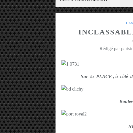
LE
INCLASSABL
Rédigé par parisin
Sur la PLACE , à côt
Boule
S