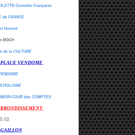
OLETTE-Comédie Française
 de FRANCE
nt Honoré
 St ROCH
re de la CULTURE
er PLACE VENDOME
VENDOME
ASTIGLIONE
MBON-COUR des COMPTES
:
 ARRONDISSEMENT
r GAILLON