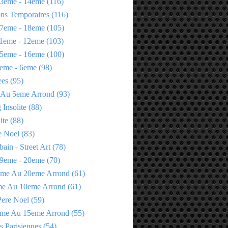
3eme - 14eme
(116)
ons Temporaires
(116)
7eme - 18eme
(105)
1eme - 12eme
(103)
5eme - 16eme
(100)
eme - 6eme
(98)
ees
(95)
 Au 5eme Arrond
(93)
Insolite
(88)
ite
(88)
e Noel
(83)
bain - Street Art
(78)
9eme - 20eme
(70)
eme Au 20eme Arrond
(61)
me Au 10eme Arrond
(61)
Pere Noel
(59)
eme Au 15eme Arrond
(55)
s Parisiennes
(54)