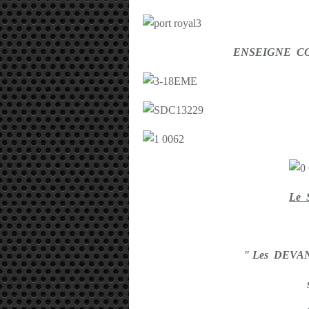
ENSEIGNE CO
Le 
" Les DEV