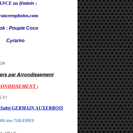
NCE au féminin
:
ranceenphotos.com
ok : Poupie Coco
rarno
iers par Arrondissement
RONDISSEMENT :
er Saint GERMAIN AUXERROI
S
DIN des TUILERIES