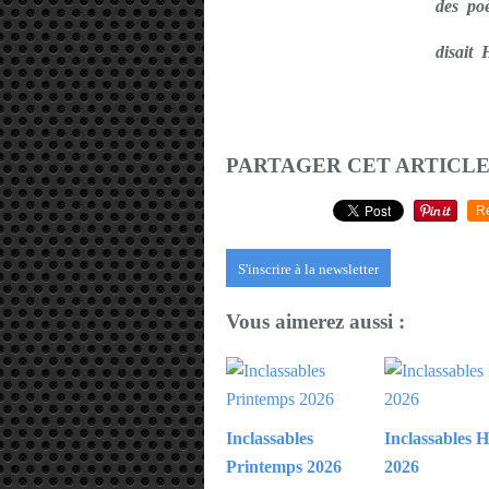
des po
disait
PARTAGER CET ARTICL
R
S'inscrire à la newsletter
Vous aimerez aussi :
Inclassables
Inclassables H
Printemps 2026
2026