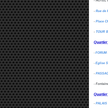
- HOTEL 
-
Rue de 
-
Place C
TOUR S
-
Quartie
-
FORUM 
-
Eglise 
-
PASSAG
- Fontai
Quartie
-
PALAIS