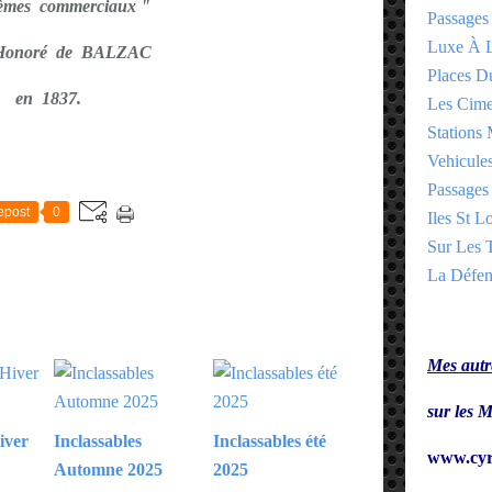
èmes commerciaux "
Passages
Luxe À L
 Honoré de BALZAC
Places 
en 1837.
Les Cime
Stations 
Vehicules
E
Passages 
epost
0
Iles St Lo
Sur Les T
La Défen
Mes autre
sur le
iver
Inclassables
Inclassables été
www.cyr
Automne 2025
2025