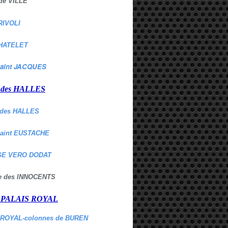
de VILLE
RIVOLI
HATELET
aint JACQUES
r des HALLES
des HALLES
Saint EUSTACHE
E VERO DODAT
ne des INNOCENTS
r PALAIS ROYAL
 ROYAL-colonnes de BUREN