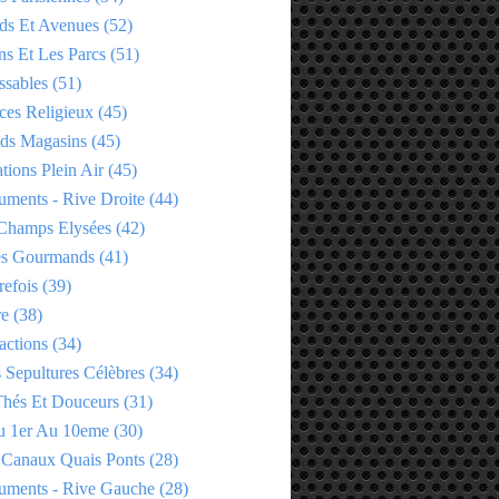
ds Et Avenues
(52)
ns Et Les Parcs
(51)
ssables
(51)
ces Religieux
(45)
ds Magasins
(45)
tions Plein Air
(45)
ments - Rive Droite
(44)
Champs Elysées
(42)
es Gourmands
(41)
refois
(39)
re
(38)
actions
(34)
 Sepultures Célèbres
(34)
 Thés Et Douceurs
(31)
u 1er Au 10eme
(30)
 Canaux Quais Ponts
(28)
ments - Rive Gauche
(28)