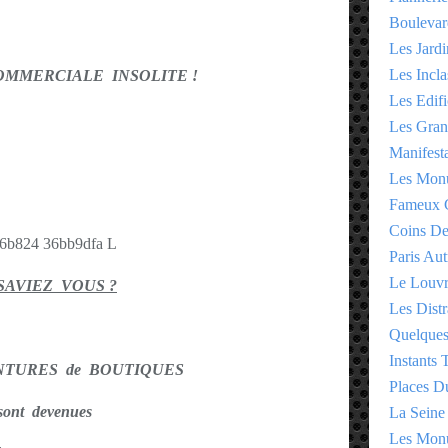
Boulevar
Les Jardi
Les Incla
MMERCIALE INSOLITE !
Les Edifi
Les Gran
Manifesta
Les Monu
Fameux 
Coins D
Paris Aut
Le Louv
SAVIEZ VOUS ?
Les Distr
Quelques
Instants
ANTURES de BOUTIQUES
Places D
sont devenues
La Seine
Les Monu