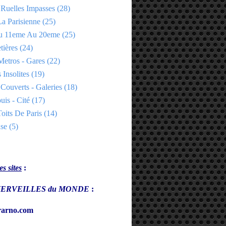
 Ruelles Impasses
(28)
a Parisienne
(25)
Du 11eme Au 20eme
(25)
tières
(24)
Metros - Gares
(22)
 Insolites
(19)
Couverts - Galeries
(18)
uis - Cité
(17)
oits De Paris
(14)
se
(5)
s sites
:
s MERVEILLES du MONDE
:
arno.com