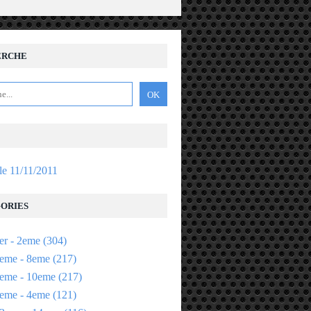
ERCHE
 le 11/11/2011
ORIES
er - 2eme
(304)
eme - 8eme
(217)
eme - 10eme
(217)
eme - 4eme
(121)