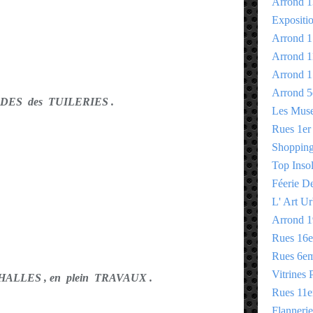
Arrond 1
Expositi
Arrond 1
Arrond 1
Arrond 1
Arrond 5
DES des TUILERIES .
Les Mus
Rues 1er
Shopping 
Top Insol
Féerie D
L' Art Ur
Arrond 1
Rues 16
Rues 6e
Vitrines 
ALLES , en plein TRAVAUX .
Rues 11
Flannerie