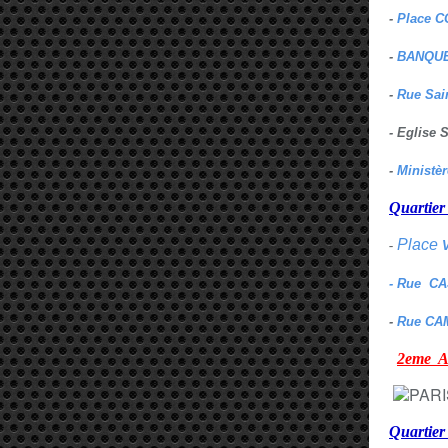
-
Place C
-
BANQUE
-
Rue Sai
- Eglise
-
Ministè
Quarti
Place
-
- Rue C
-
Rue CA
2eme
Quartie