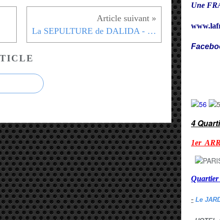
Une FRA
www.laf
La SEPULTURE de DALIDA - Cimetière Montmartre - 18eme
Facebo
TICLE
Cy
4 Quart
1er AR
Quarti
-
Le JAR