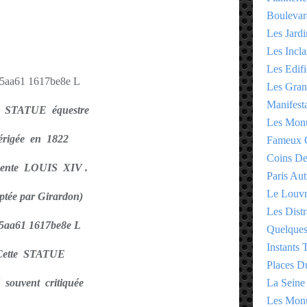
Boulevar
Les Jardi
Les Incla
Les Edifi
Les Gran
Manifesta
e STATUE équestre
Les Monu
rigée en 1822
Fameux 
Coins D
sente LOUIS XIV .
Paris Aut
Le Louv
lptée par Girardon)
Les Distr
Quelques
Instants
Cette STATUE
Places D
 souvent critiquée
La Seine
Les Monu