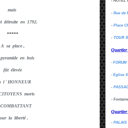
- HOTEL 
mais
-
Rue de 
ût détruite en 1792.
-
Place C
*****
TOUR S
-
A sa place ,
Quartie
pyramide en bois
-
FORUM 
fût élevée
-
Eglise 
 l ' HONNEUR
-
PASSAG
 CITOYENS morts
- Fontai
 COMBATTANT
Quartie
our la liberté .
-
PALAIS