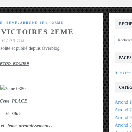
,
AU 10EME
ARROND 1ER - 2EME
RECH
 VICTOIRES 2EME
10 AVRIL 2012
solite et publié depuis Overblog
PAGES
ETRO BOURSE
Site créé
CATÉG
Cette PLACE
Arrond 1
Arrond 7
se situe
Arrond 9
Arrond 3
 et 2eme arrondissements .