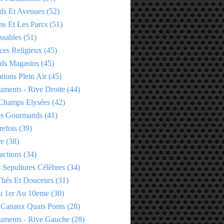
ds Et Avenues
(52)
ns Et Les Parcs
(51)
ssables
(51)
ces Religieux
(45)
ds Magasins
(45)
tions Plein Air
(45)
ments - Rive Droite
(44)
Champs Elysées
(42)
es Gourmands
(41)
refois
(39)
re
(38)
actions
(34)
 Sepultures Célèbres
(34)
 Thés Et Douceurs
(31)
u 1er Au 10eme
(30)
 Canaux Quais Ponts
(28)
ments - Rive Gauche
(28)