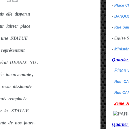
*****
-
Place C
is elle disparut
-
BANQUE
ur laisser place
-
Rue Sai
 une STATUE
- Eglise
-
Ministè
représentant
Quarti
néral DESAIX NU .
Place
-
ée inconvenante ,
- Rue C
e resta dissimulée
-
Rue CA
puis remplacée
2eme
ar la STATUE
ante de nos jours .
Quartie