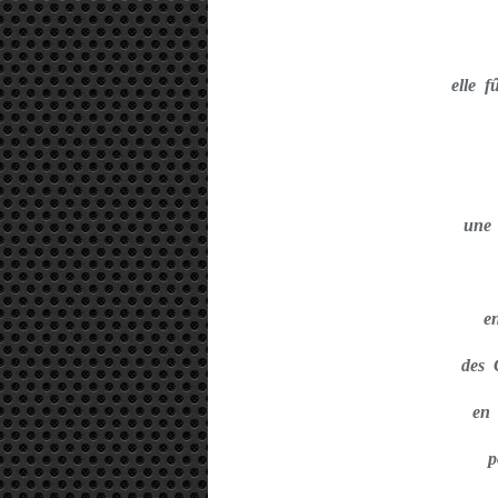
elle f
une 
en
des
en
p