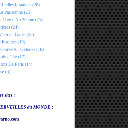
 Ruelles Impasses
(28)
a Parisienne
(25)
Du 11eme Au 20eme
(25)
tières
(24)
Metros - Gares
(22)
 Insolites
(19)
Couverts - Galeries
(18)
uis - Cité
(17)
oits De Paris
(14)
se
(5)
s sites
:
s MERVEILLES du MONDE
:
arno.com