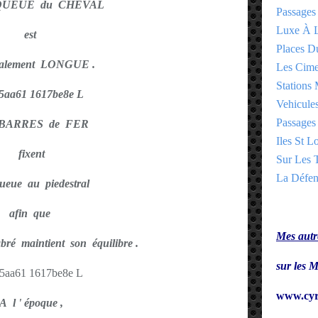
 QUEUE du CHEVAL
Passages
Luxe À L
est
Places 
alement LONGUE .
Les Cime
Stations 
Vehicules
Passages 
 BARRES de FER
Iles St Lo
fixent
Sur Les T
La Défen
eue au piedestral
afin que
Mes autre
é maintient son équilibre .
sur le
www.cyr
A l ' époque ,