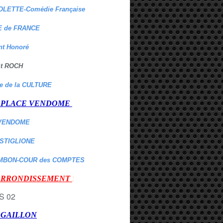
OLETTE-Comédie Française
 de FRANCE
nt Honoré
 St ROCH
re de la CULTURE
er PLACE VENDOME
VENDOME
ASTIGLIONE
MBON-COUR des COMPTES
:
 ARRONDISSEMENT
r GAILLON