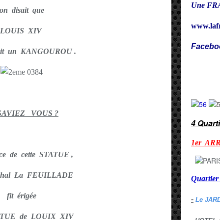
Une FRA
on disait que
www.laf
LOUIS XIV
Facebo
sait un KANGOUROU .
Cy
SAVIEZ VOUS ?
4 Quart
1er AR
ce de cette STATUE ,
échal La FEUILLADE
Quarti
fit érigée
-
Le JAR
ATUE de LOUIX XIV