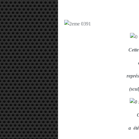
Cett
é
repré
(scu
a été