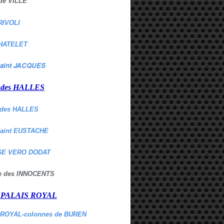
de VILLE
RIVOLI
HATELET
aint JACQUES
r des HALLES
des HALLES
Saint EUSTACHE
E VERO DODAT
ne des INNOCENTS
r PALAIS ROYAL
 ROYAL-colonnes de BUREN