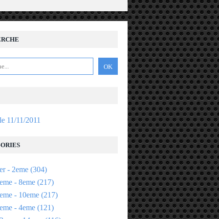
ERCHE
 le 11/11/2011
ORIES
er - 2eme
(304)
eme - 8eme
(217)
eme - 10eme
(217)
eme - 4eme
(121)