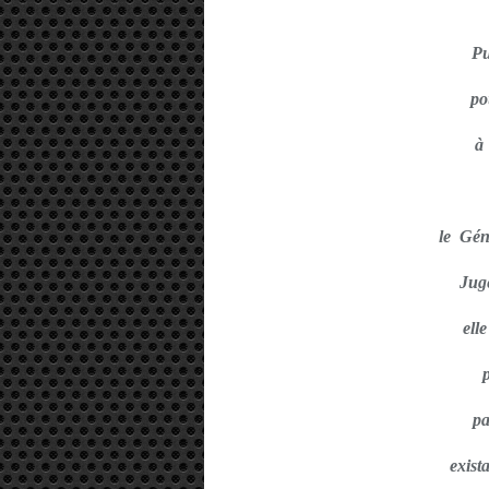
Pu
po
à
le Gé
Jug
ell
p
exist