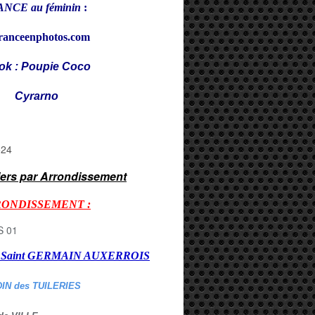
NCE au féminin
:
ranceenphotos.com
ok : Poupie Coco
rarno
iers par Arrondissement
RONDISSEMENT :
er Saint GERMAIN AUXERROI
S
DIN des TUILERIES