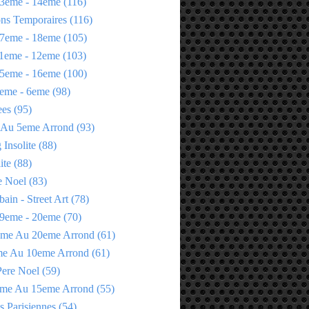
3eme - 14eme
(116)
ons Temporaires
(116)
7eme - 18eme
(105)
1eme - 12eme
(103)
5eme - 16eme
(100)
eme - 6eme
(98)
ees
(95)
 Au 5eme Arrond
(93)
Insolite
(88)
ite
(88)
e Noel
(83)
bain - Street Art
(78)
9eme - 20eme
(70)
eme Au 20eme Arrond
(61)
me Au 10eme Arrond
(61)
Pere Noel
(59)
eme Au 15eme Arrond
(55)
s Parisiennes
(54)