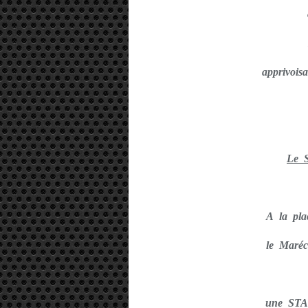
apprivoi
Le 
A la pla
le Mar
une ST