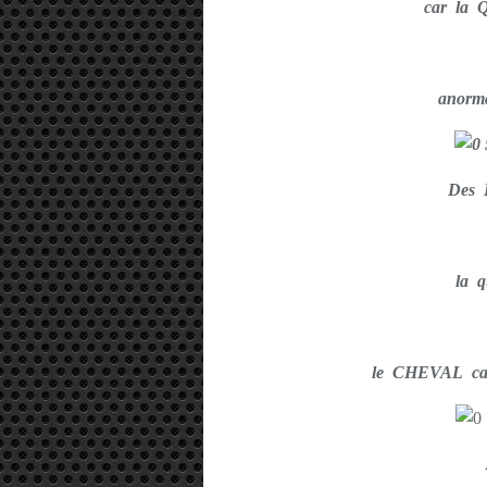
car la
anorm
Des
la qu
le CHEVAL cabr