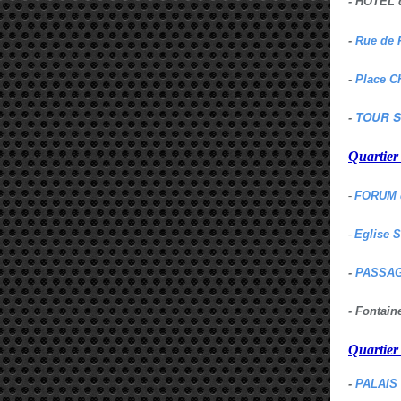
- HOTEL 
-
Rue de 
-
Place C
TOUR S
-
Quartie
-
FORUM 
-
Eglise 
-
PASSAG
- Fontai
Quartie
-
PALAIS