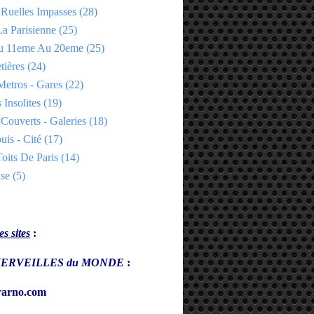
 Ruelles Impasses
(28)
a Parisienne
(25)
Du 11eme Au 20eme
(25)
tières
(24)
Metros - Gares
(22)
 Insolites
(19)
Couverts - Galeries
(18)
uis - Cité
(17)
oits De Paris
(14)
se
(5)
s sites
:
s MERVEILLES du MONDE
:
arno.com