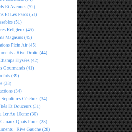
ds Et Avenues
(52)
ns Et Les Parcs
(51)
ssables
(51)
ces Religieux
(45)
ds Magasins
(45)
tions Plein Air
(45)
ments - Rive Droite
(44)
Champs Elysées
(42)
es Gourmands
(41)
refois
(39)
re
(38)
actions
(34)
 Sepultures Célèbres
(34)
 Thés Et Douceurs
(31)
u 1er Au 10eme
(30)
 Canaux Quais Ponts
(28)
ments - Rive Gauche
(28)