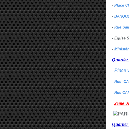
-
Place C
-
BANQUE
-
Rue Sai
- Eglise
-
Ministè
Quarti
Place
-
- Rue C
-
Rue CA
2eme
Quartie