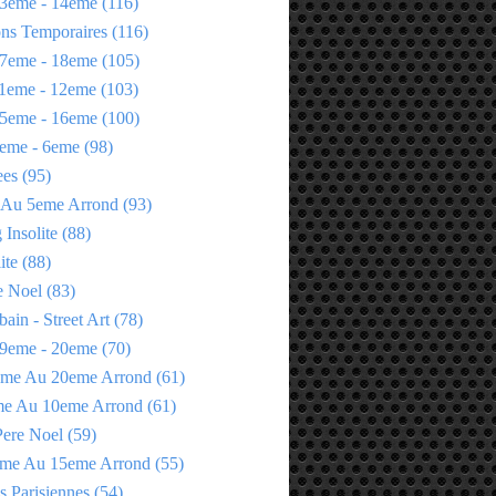
3eme - 14eme
(116)
ons Temporaires
(116)
7eme - 18eme
(105)
1eme - 12eme
(103)
5eme - 16eme
(100)
eme - 6eme
(98)
ees
(95)
 Au 5eme Arrond
(93)
Insolite
(88)
ite
(88)
e Noel
(83)
bain - Street Art
(78)
9eme - 20eme
(70)
eme Au 20eme Arrond
(61)
me Au 10eme Arrond
(61)
Pere Noel
(59)
eme Au 15eme Arrond
(55)
s Parisiennes
(54)