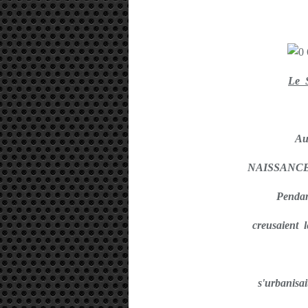
Le 
Au
NAISSANCE
Pendan
creusaient l
s'urbanisa