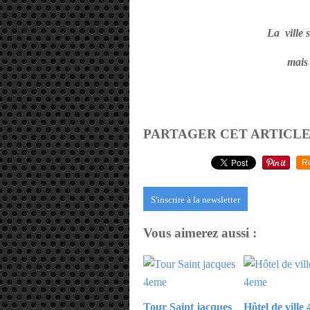
La ville s
mais 
PARTAGER CET ARTICL
R
S'inscrire à la newsletter
Vous aimerez aussi :
Tour Saint jacques
Hôtel de ville