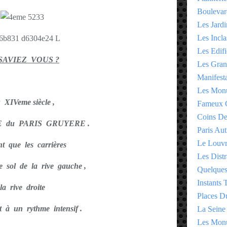
Boulevar
Les Jardi
Les Incla
Les Edifi
SAVIEZ VOUS ?
Les Gran
Manifesta
Les Monu
 XIVeme siècle ,
Fameux 
Coins D
 du PARIS GRUYERE .
Paris Aut
Le Louv
t que les carrières
Les Distr
e sol de la rive gauche ,
Quelques
Instants
la rive droite
Places D
it à un rythme intensif .
La Seine
Les Monu