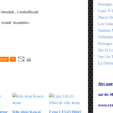
Passages
Luxe À L
'étendait , s'embellissait
Places 
restait insalubre .
Les Cime
Stations 
Vehicules
Passages 
E
Iles St Lo
Sur Les T
epost
0
La Défen
Mes autre
sur le
www.cyr
 4eme
Kilo shop Kawaï
Expo LEGO Hôtel