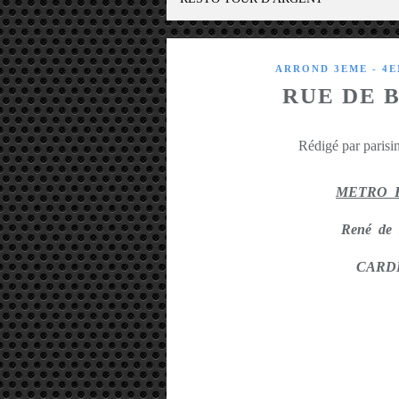
ARROND 3EME - 4
RUE DE 
Rédigé par parisin
METRO 
René de 
CARD