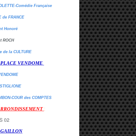
OLETTE-Comédie Française
 de FRANCE
nt Honoré
 St ROCH
re de la CULTURE
er PLACE VENDOME
VENDOME
ASTIGLIONE
MBON-COUR des COMPTES
:
 ARRONDISSEMENT
r GAILLON