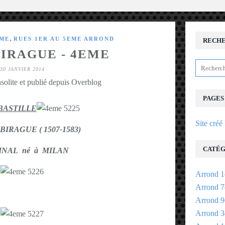
,
EME
RUES 1ER AU 5EME ARROND
RECH
BIRAGUE - 4EME
30 JANVIER 2014
solite et publié depuis Overblog
PAGES
BASTILLE
Site créé
BIRAGUE ( 1507-1583)
CATÉG
INAL né à MILAN
Arrond 1
Arrond 7
Arrond 9
Arrond 3