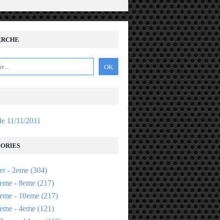
ERCHE
 le 11/11/2011
ORIES
er - 2eme
(304)
eme - 8eme
(217)
eme - 10eme
(217)
eme - 4eme
(121)