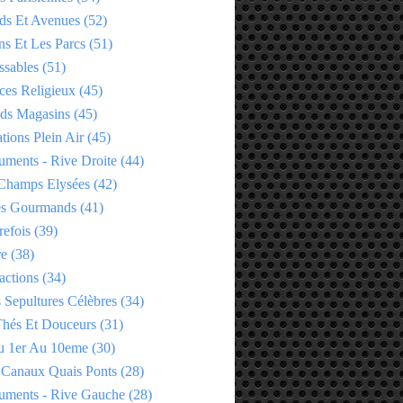
ds Et Avenues
(52)
ns Et Les Parcs
(51)
ssables
(51)
ces Religieux
(45)
ds Magasins
(45)
tions Plein Air
(45)
ments - Rive Droite
(44)
Champs Elysées
(42)
es Gourmands
(41)
refois
(39)
re
(38)
actions
(34)
 Sepultures Célèbres
(34)
 Thés Et Douceurs
(31)
u 1er Au 10eme
(30)
 Canaux Quais Ponts
(28)
ments - Rive Gauche
(28)