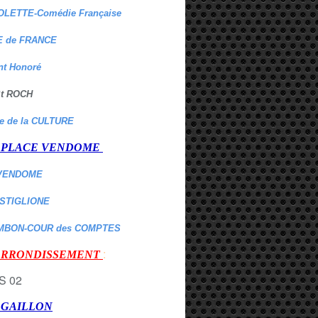
OLETTE-Comédie Française
 de FRANCE
nt Honoré
 St ROCH
re de la CULTURE
er PLACE VENDOME
VENDOME
ASTIGLIONE
MBON-COUR des COMPTES
:
 ARRONDISSEMENT
r GAILLON