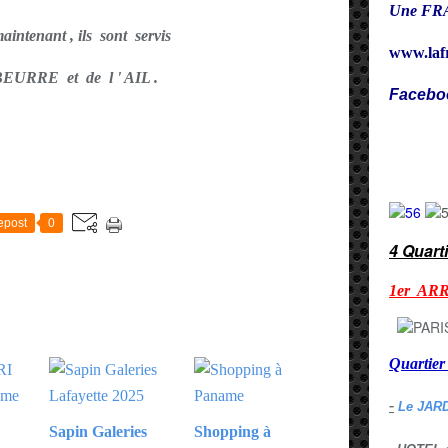
Une FRA
intenant , ils sont servis
www.laf
EURRE et de l ' AIL .
Facebo
Cy
E
epost
0
4 Quart
1er AR
Quarti
-
Le JAR
Sapin Galeries
Shopping à