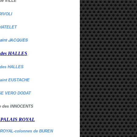
de VILLE
RIVOLI
HATELET
aint JACQUES
r des HALLES
des HALLES
Saint EUSTACHE
E VERO DODAT
ne des INNOCENTS
r PALAIS ROYAL
 ROYAL-colonnes de BUREN