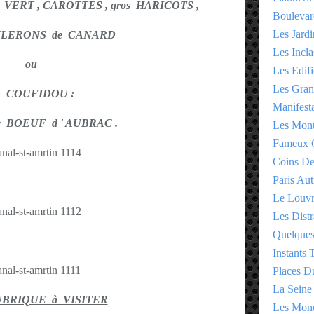
U VERT , CAROTTES , gros HARICOTS ,
Boulevar
Les Jardi
AILERONS de CANARD
Les Incla
ou
Les Edifi
Les Gran
n COUFIDOU :
Manifesta
 BOEUF d ' AUBRAC .
Les Monu
Fameux 
Coins D
Paris Aut
Le Louv
Les Distr
Quelques
Instants
Places D
La Seine
UBRIQUE à VISITER
Les Monu