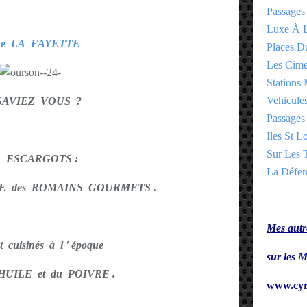
Passages
Luxe À L
e LA FAYETTE
Places 
Les Cime
Stations 
Vehicules
SAVIEZ VOUS ?
Passages 
Iles St Lo
Sur Les T
s ESCARGOTS :
La Défen
 des ROMAINS GOURMETS .
Mes autre
nt cuisinés à l ' époque
sur le
' HUILE et du POIVRE .
www.cyr