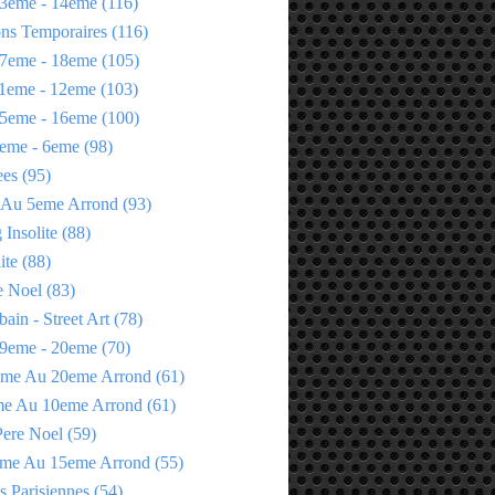
3eme - 14eme
(116)
ons Temporaires
(116)
7eme - 18eme
(105)
1eme - 12eme
(103)
5eme - 16eme
(100)
eme - 6eme
(98)
ees
(95)
 Au 5eme Arrond
(93)
Insolite
(88)
ite
(88)
e Noel
(83)
bain - Street Art
(78)
9eme - 20eme
(70)
eme Au 20eme Arrond
(61)
me Au 10eme Arrond
(61)
Pere Noel
(59)
eme Au 15eme Arrond
(55)
s Parisiennes
(54)