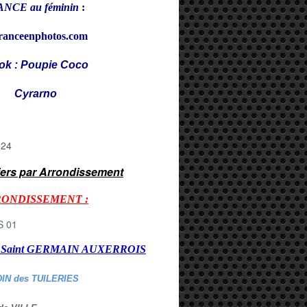
NCE au féminin
:
ranceenphotos.com
ok : Poupie Coco
rarno
iers par Arrondissement
RONDISSEMENT :
er Saint GERMAIN AUXERROI
S
DIN des TUILERIES