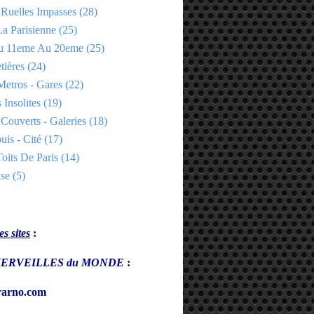
 Ruelles Impasses
(28)
a Parisienne
(25)
Du 11eme Au 20eme
(25)
tières
(24)
Metros - Gares
(22)
 Insolites
(19)
Couverts - Galeries
(18)
uis - Cité
(17)
oits De Paris
(14)
se
(5)
s sites
:
s MERVEILLES du MONDE
:
arno.com