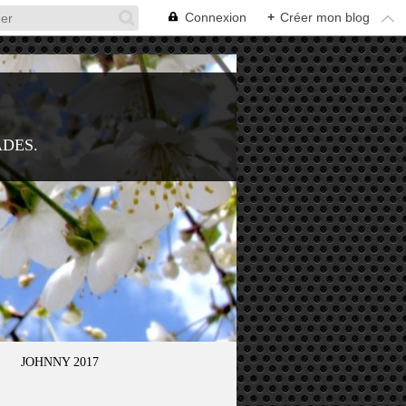
Connexion
+
Créer mon blog
ADES.
JOHNNY 2017