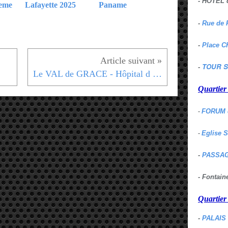
- HOTEL 
0eme
Lafayette 2025
Paname
-
Rue de 
-
Place C
TOUR S
-
Le VAL de GRACE - Hôpital d ' INSTRUCTION des Armées - 5eme
Quartie
-
FORUM 
-
Eglise 
-
PASSAG
- Fontai
Quartie
-
PALAIS