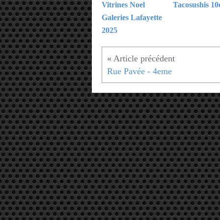
Vitrines Noel
Tacosushis 1
Galeries Lafayette
2025
Rue Pavée - 4eme