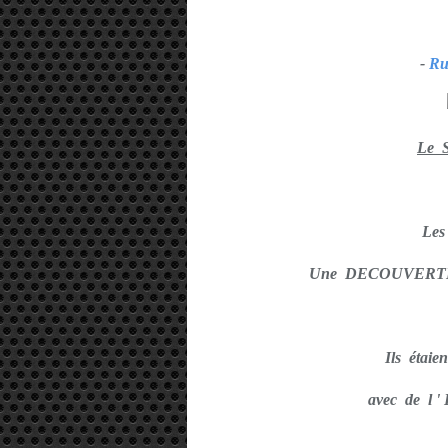
-
Ru
Le 
Le
Une DECOUVERTE
Ils étaie
avec de l 