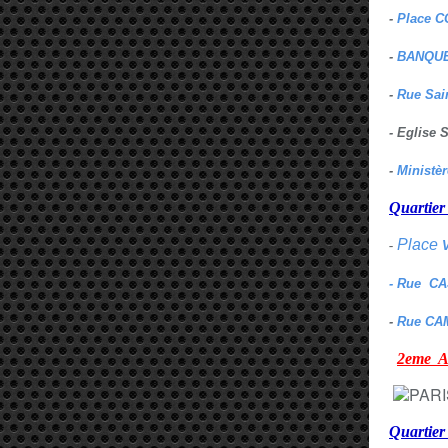
-
Place C
-
BANQUE
-
Rue Sai
- Eglise
-
Ministè
Quarti
Place
-
- Rue C
-
Rue CA
2eme
Quartie