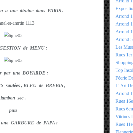
Arrond 1
Expositi
 en a une dizaine dans PARIS .
Arrond 1
Arrond 1
Arrond 1
Arrond 5
Les Mus
GESTION de MENU :
Rues 1er
Shopping 
Top Insol
r par une BOYARDE :
Féerie D
 sautées , BLEU de BREBIS ,
L' Art Ur
Arrond 1
jambon sec .
Rues 16
Rues 6e
puis
Vitrines 
r une GARBURE de PAPA :
Rues 11
Flannerie