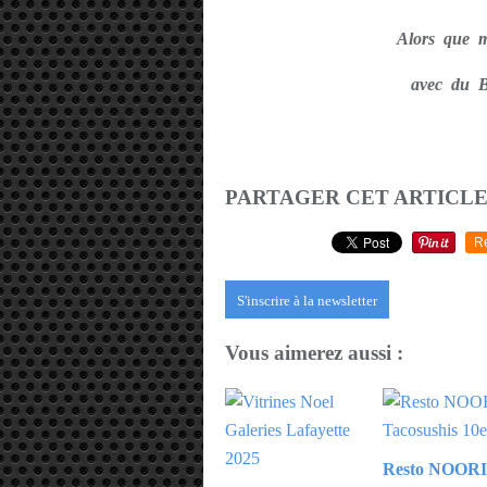
Alors que ma
avec du B
PARTAGER CET ARTICL
R
S'inscrire à la newsletter
Vous aimerez aussi :
Resto NOORI