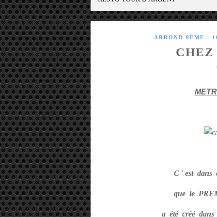
ARROND 9EME - 
CHEZ
METR
C ' est dan
que le PR
a été créé dans