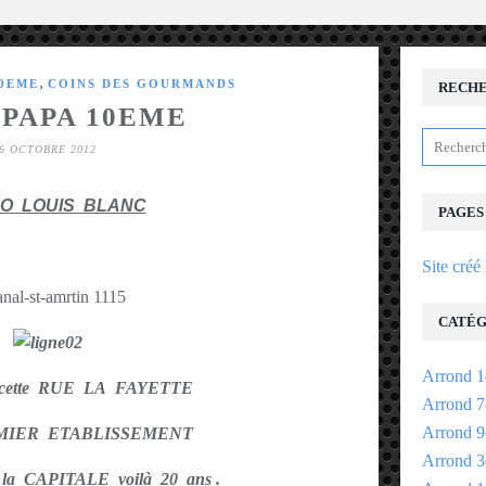
,
10EME
COINS DES GOURMANDS
RECH
 PAPA 10EME
6 OCTOBRE 2012
O LOUIS BLANC
PAGES
Site créé
CATÉG
Arrond 1
s cette RUE LA FAYETTE
Arrond 7
Arrond 9
EMIER ETABLISSEMENT
Arrond 3
 la CAPITALE voilà 20 ans .