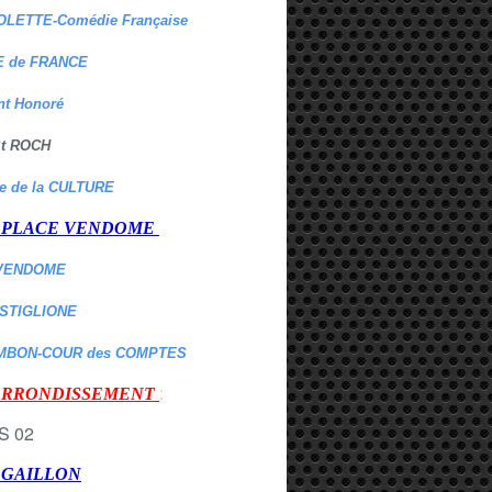
OLETTE-Comédie Française
 de FRANCE
nt Honoré
 St ROCH
re de la CULTURE
er PLACE VENDOME
VENDOME
ASTIGLIONE
MBON-COUR des COMPTES
:
 ARRONDISSEMENT
r GAILLON