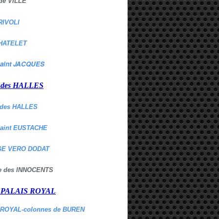
de VILLE
RIVOLI
HATELET
aint JACQUES
r des HALLES
des HALLES
Saint EUSTACHE
E VERO DODAT
ne des INNOCENTS
r PALAIS ROYAL
 ROYAL-colonnes de BUREN