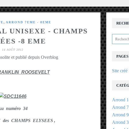
,
TE
ARROND 7EME - 8EME
RECH
L UNISEXE - CHAMPS
ÉES -8 EME
14 AOÛT 2012
PAGES
solite et publié depuis Overblog
Site créé
RANKLIN ROOSEVELT
CATÉG
Arrond 1
Arrond 7
Au numéro 34
Arrond 9
UE des CHAMPS ELYSEES ,
Arrond 3