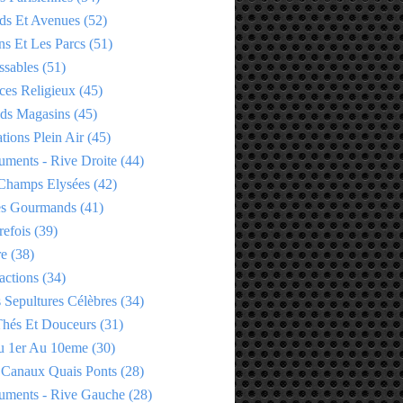
ds Et Avenues
(52)
ns Et Les Parcs
(51)
ssables
(51)
ces Religieux
(45)
ds Magasins
(45)
tions Plein Air
(45)
ments - Rive Droite
(44)
Champs Elysées
(42)
es Gourmands
(41)
refois
(39)
re
(38)
actions
(34)
 Sepultures Célèbres
(34)
 Thés Et Douceurs
(31)
u 1er Au 10eme
(30)
 Canaux Quais Ponts
(28)
ments - Rive Gauche
(28)