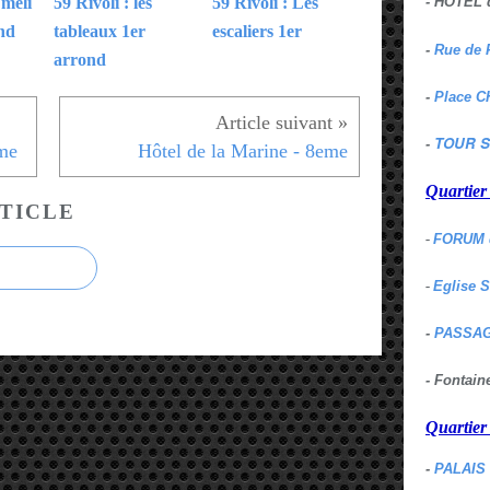
 méli
59 Rivoli : les
59 Rivoli : Les
- HOTEL 
nd
tableaux 1er
escaliers 1er
-
Rue de 
arrond
-
Place C
TOUR S
-
me
Hôtel de la Marine - 8eme
Quartie
TICLE
-
FORUM 
-
Eglise 
-
PASSAG
- Fontai
Quartie
-
PALAIS