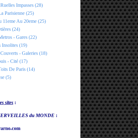
 Ruelles Impasses
(28)
a Parisienne
(25)
Du 11eme Au 20eme
(25)
tières
(24)
Metros - Gares
(22)
 Insolites
(19)
Couverts - Galeries
(18)
uis - Cité
(17)
oits De Paris
(14)
se
(5)
s sites
:
s MERVEILLES du MONDE
:
arno.com