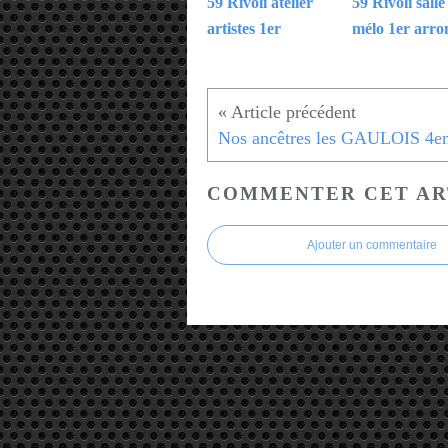
59 Rivoli atelier
59 Rivoli salle
artistes 1er
mélo 1er arro
Nos ancêtres les GAULOIS 4e
COMMENTER CET AR
Ajouter un commentaire