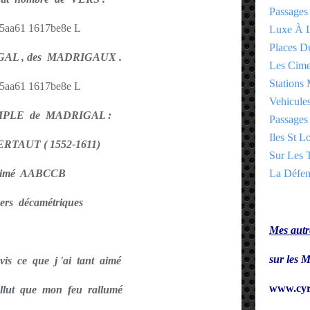
Passages
Luxe À L
Places 
AL , des MADRIGAUX .
Les Cime
Stations 
Vehicules
PLE de MADRIGAL :
Passages 
Iles St Lo
RTAUT ( 1552-1611)
Sur Les T
rimé AABCCB
La Défen
ers décamétriques
Mes autre
sur le
is ce que j 'ai tant aimé
www.cyr
allut que mon feu rallumé