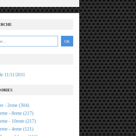
ERCHE
 le 11/11/2011
ORIES
er - 2eme
(304)
eme - 8eme
(217)
eme - 10eme
(217)
eme - 4eme
(121)