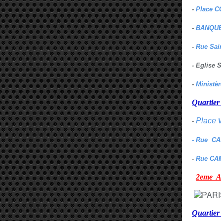
-
Place C
-
BANQUE
-
Rue Sai
- Eglise
-
Ministè
Quarti
Place
-
- Rue C
-
Rue CA
2eme
Quartie