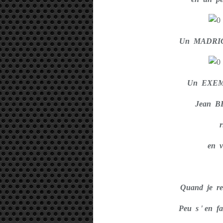
Un MADRIG
Un EXEM
Jean BE
en v
Quand je rev
Peu s ' en f