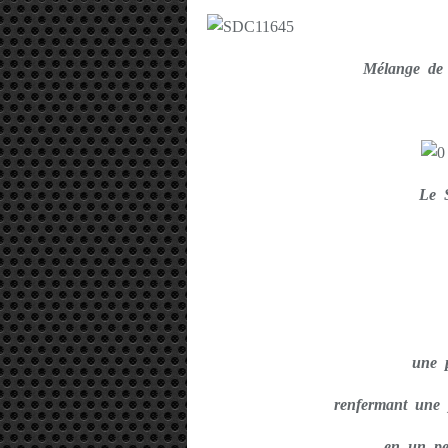
Mélange de 
Le 
une 
renfermant une 
en un pe