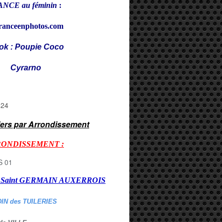
NCE au féminin
:
ranceenphotos.com
ok : Poupie Coco
rarno
iers par Arrondissement
RONDISSEMENT :
er Saint GERMAIN AUXERROI
S
DIN des TUILERIES