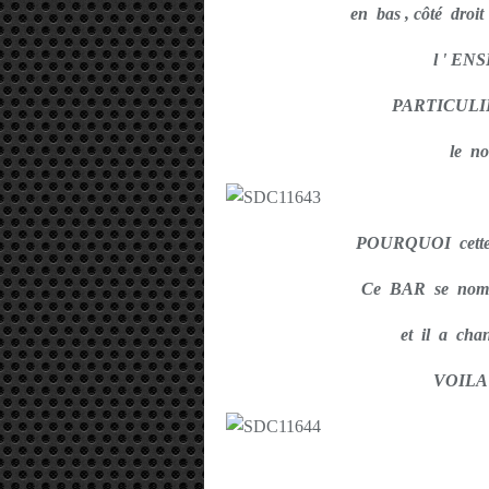
en bas , côté dro
l ' EN
PARTICULI
le n
POURQUOI cett
Ce BAR se nom
et il a ch
VOILA 