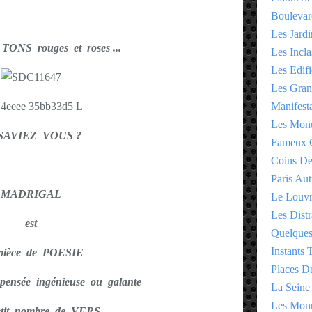
Boulevar
Les Jardi
TONS rouges et roses ...
Les Incla
Les Edifi
Les Gran
Manifesta
Les Monu
SAVIEZ VOUS ?
Fameux 
Coins D
Paris Aut
MADRIGAL
Le Louv
Les Distr
est
Quelques
Instants
pièce de POESIE
Places D
pensée ingénieuse ou galante
La Seine
Les Monu
tit nombre de VERS .