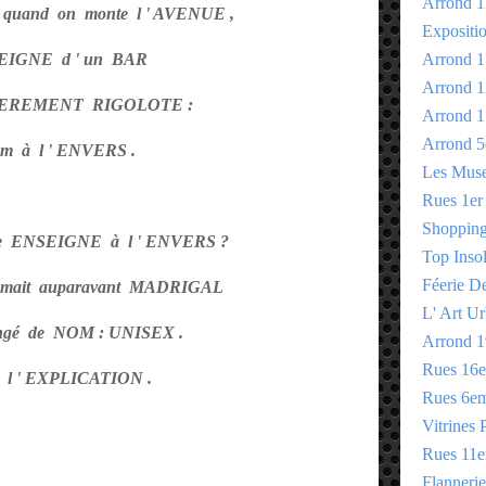
Arrond 1
it quand on monte l ' AVENUE ,
Expositi
SEIGNE d ' un BAR
Arrond 1
Arrond 1
EREMENT RIGOLOTE :
Arrond 1
Arrond 5
om à l ' ENVERS .
Les Mus
Rues 1er
Shopping 
e ENSEIGNE à l ' ENVERS ?
Top Insol
Féerie D
mait auparavant MADRIGAL
L' Art Ur
angé de NOM : UNISEX .
Arrond 1
Rues 16
l ' EXPLICATION .
Rues 6e
Vitrines 
Rues 11
Flannerie