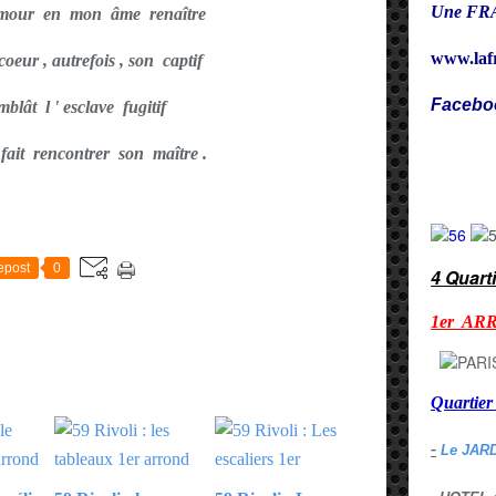
Une FRA
' amour en mon âme renaître
www.laf
eur , autrefois , son captif
Facebo
blât l ' esclave fugitif
Cy
fait rencontrer son maître .
E
epost
0
4 Quart
1er AR
Quarti
-
Le JAR