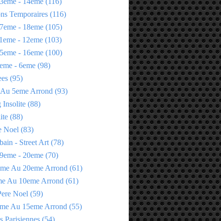
3eme - 14eme
(116)
ons Temporaires
(116)
7eme - 18eme
(105)
1eme - 12eme
(103)
5eme - 16eme
(100)
eme - 6eme
(98)
ees
(95)
 Au 5eme Arrond
(93)
Insolite
(88)
ite
(88)
e Noel
(83)
bain - Street Art
(78)
9eme - 20eme
(70)
eme Au 20eme Arrond
(61)
me Au 10eme Arrond
(61)
Pere Noel
(59)
eme Au 15eme Arrond
(55)
s Parisiennes
(54)