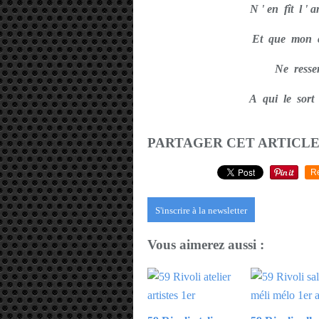
N ' en fît l 
Et que mon co
Ne ressem
A qui le sort 
PARTAGER CET ARTICL
R
S'inscrire à la newsletter
Vous aimerez aussi :