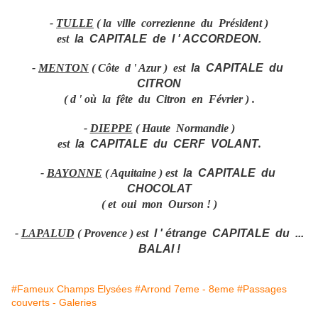
-
TULLE
( la ville correzienne du Président )
est
la CAPITALE de l ' ACCORDEON.
-
MENTON
( Côte d ' Azur ) est
la CAPITALE du
CITRON
( d ' où la fête du Citron en Février ) .
-
DIEPPE
( Haute Normandie )
est
la CAPITALE du CERF VOLANT
.
-
BAYONNE
( Aquitaine ) est
la CAPITALE du
CHOCOLAT
( et oui mon Ourson ! )
-
LAPALUD
( Provence ) est
l ' étrange CAPITALE du ...
BALAI !
#Fameux Champs Elysées
#Arrond 7eme - 8eme
#Passages
couverts - Galeries