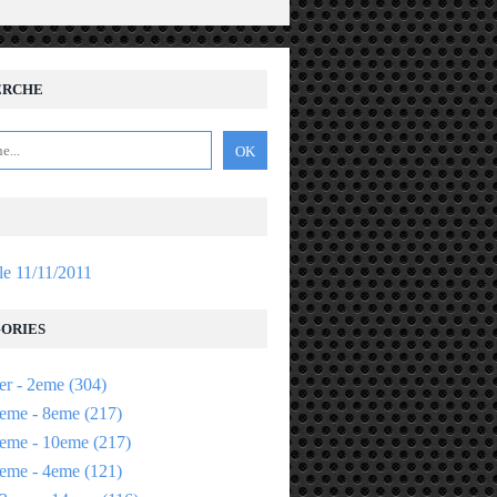
ERCHE
 le 11/11/2011
ORIES
er - 2eme
(304)
eme - 8eme
(217)
eme - 10eme
(217)
eme - 4eme
(121)