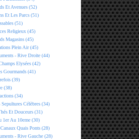
ds Et Avenues
(52)
ns Et Les Parcs
(51)
ssables
(51)
ces Religieux
(45)
ds Magasins
(45)
tions Plein Air
(45)
ments - Rive Droite
(44)
Champs Elysées
(42)
es Gourmands
(41)
refois
(39)
re
(38)
actions
(34)
 Sepultures Célèbres
(34)
 Thés Et Douceurs
(31)
u 1er Au 10eme
(30)
 Canaux Quais Ponts
(28)
ments - Rive Gauche
(28)