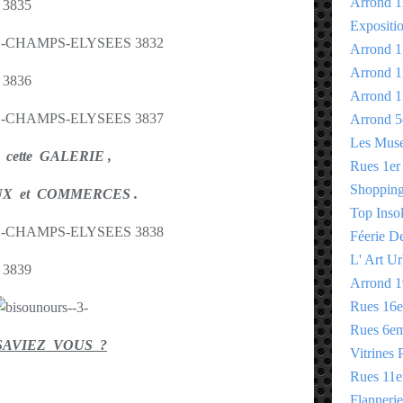
Arrond 1
Expositi
Arrond 1
Arrond 1
Arrond 1
Arrond 5
Les Mus
 cette GALERIE ,
Rues 1er
Shopping 
X et COMMERCES .
Top Insol
Féerie D
L' Art Ur
Arrond 1
Rues 16
Rues 6e
SAVIEZ VOUS ?
Vitrines 
Rues 11
Flannerie