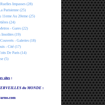
 Ruelles Impasses
(28)
a Parisienne
(25)
Du 11eme Au 20eme
(25)
tières
(24)
Metros - Gares
(22)
 Insolites
(19)
Couverts - Galeries
(18)
uis - Cité
(17)
oits De Paris
(14)
se
(5)
s sites
:
s MERVEILLES du MONDE
:
arno.com