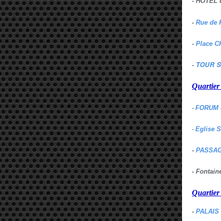
- HOTEL 
-
Rue de 
-
Place C
TOUR S
-
Quartie
-
FORUM 
-
Eglise 
-
PASSAG
- Fontai
Quartie
-
PALAIS