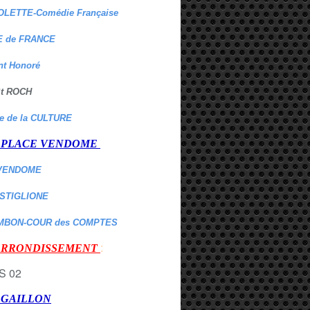
OLETTE-Comédie Française
 de FRANCE
nt Honoré
 St ROCH
re de la CULTURE
er PLACE VENDOME
VENDOME
ASTIGLIONE
MBON-COUR des COMPTES
:
 ARRONDISSEMENT
r GAILLON