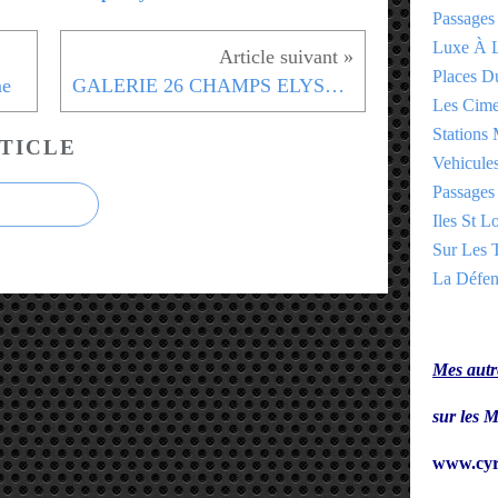
Passages
Luxe À L
Places 
me
GALERIE 26 CHAMPS ELYSEES - 8eme
Les Cime
Stations 
TICLE
Vehicules
Passages 
Iles St Lo
Sur Les T
La Défen
Mes autre
sur le
www.cyr