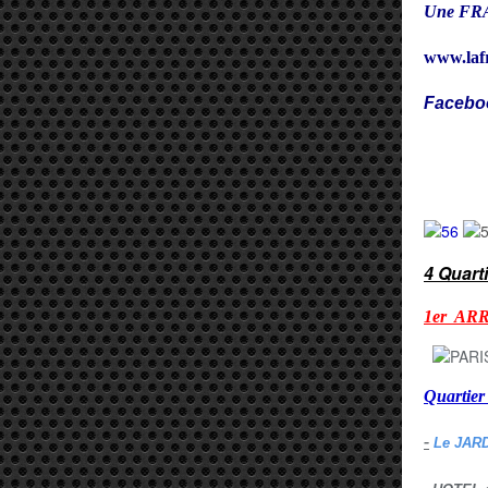
Une FRA
www.laf
Facebo
Cy
4 Quart
1er AR
Quarti
-
Le JAR