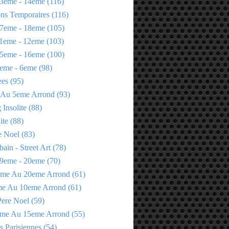
3eme - 14eme
(116)
ons Temporaires
(116)
7eme - 18eme
(105)
1eme - 12eme
(103)
5eme - 16eme
(100)
eme - 6eme
(98)
ees
(95)
 Au 5eme Arrond
(93)
Insolite
(88)
ite
(88)
e Noel
(83)
bain - Street Art
(78)
9eme - 20eme
(70)
eme Au 20eme Arrond
(61)
me Au 10eme Arrond
(61)
Pere Noel
(59)
eme Au 15eme Arrond
(55)
s Parisiennes
(54)