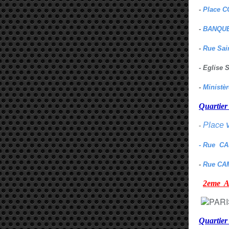
-
Place C
-
BANQUE
-
Rue Sai
- Eglise
-
Ministè
Quarti
Place
-
- Rue C
-
Rue CA
2eme
Quartie