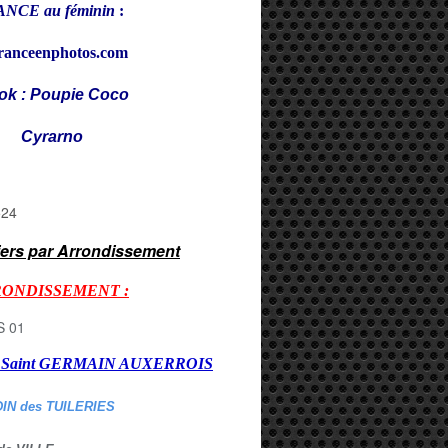
NCE au féminin
:
ranceenphotos.com
ok : Poupie Coco
rarno
iers par Arrondissement
RONDISSEMENT :
er Saint GERMAIN AUXERROI
S
DIN des TUILERIES