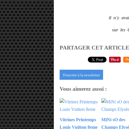
il n'y a
sur le
PARTAGER CET ARTICL
R
S'inscrire à la newsletter
Vous aimerez aussi :
Vitrines Printemps
MiNi sO des
Louis Vuitton 8eme
Champs Elysé