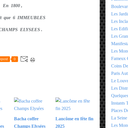
En 1800 ,
Boulevar
Les Jardi
vait que 6 IMMEUBLES
Les Incla
Les Edifi
s CHAMPS ELYSEES .
Les Gran
Manifesta
E
Les Monu
Fameux 
epost
0
Coins D
Paris Aut
Le Louv
Les Distr
Quelques
Instants
Places D
La Seine
Bacha coffee
Lancôme en fête fin
Les Monu
es
Champs Elysées
2025