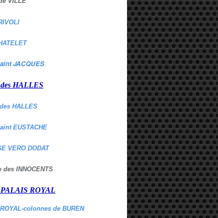
de VILLE
RIVOLI
HATELET
aint JACQUES
r des HALLES
des HALLES
Saint EUSTACHE
E VERO DODAT
ne des INNOCENTS
r PALAIS ROYAL
 ROYAL-colonnes de BUREN