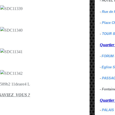
- HOTEL 
-
Rue de 
-
Place C
TOUR S
-
Quartie
-
FORUM 
-
Eglise 
-
PASSAG
- Fontai
SAVIEZ VOUS ?
Quartie
-
PALAIS