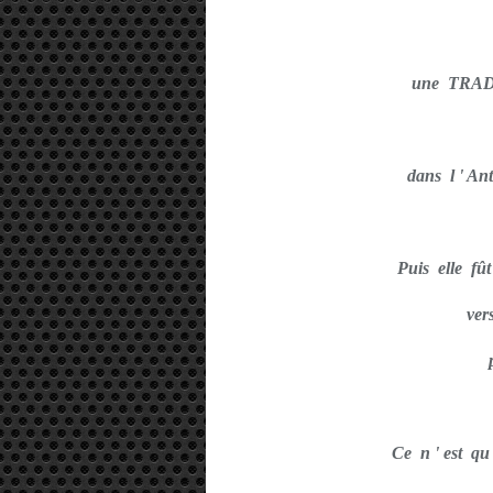
une TRA
dans l ' Ant
Puis elle f
ver
Ce n ' est qu