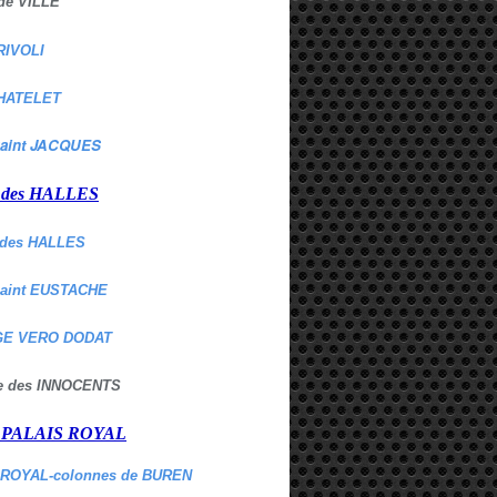
de VILLE
RIVOLI
HATELET
aint JACQUES
r des HALLES
des HALLES
Saint EUSTACHE
E VERO DODAT
ne des INNOCENTS
r PALAIS ROYAL
 ROYAL-colonnes de BUREN