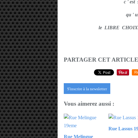
c ' es
qu ' 
le LIBRE CHOI
PARTAGER CET ARTICL
R
S'inscrire à la newsletter
Vous aimerez aussi :
Rue Lassus 1
Rue Melingue