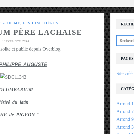
,
 - 20EME
LES CIMETIÈRES
RECH
M PÈRE LACHAISE
1 SEPTEMBRE 2014
solite et publié depuis Overblog
PAGES
PHILIPPE AUGUSTE
Site créé
CATÉG
OLUMBARIUM
dérivé du latin
Arrond 1
Arrond 7
CHE de PIGEON "
Arrond 9
Arrond 3