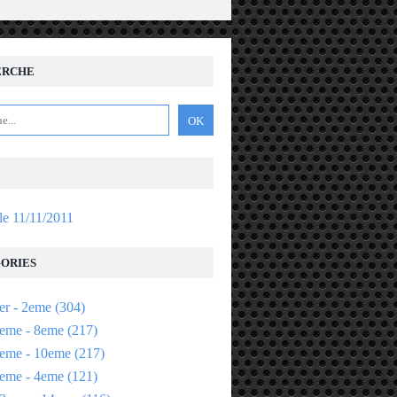
ERCHE
 le 11/11/2011
ORIES
er - 2eme
(304)
eme - 8eme
(217)
eme - 10eme
(217)
eme - 4eme
(121)