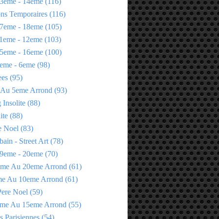
3eme - 14eme
(116)
ons Temporaires
(116)
7eme - 18eme
(105)
1eme - 12eme
(103)
5eme - 16eme
(100)
eme - 6eme
(98)
ees
(95)
 Au 5eme Arrond
(93)
Insolite
(88)
ite
(88)
e Noel
(83)
bain - Street Art
(78)
9eme - 20eme
(70)
eme Au 20eme Arrond
(61)
me Au 10eme Arrond
(61)
Pere Noel
(59)
eme Au 15eme Arrond
(55)
s Parisiennes
(54)