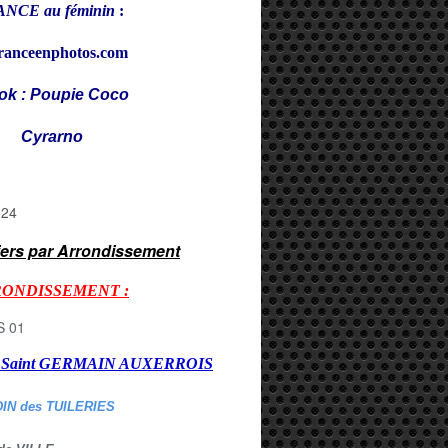
NCE au féminin
:
ranceenphotos.com
ok : Poupie Coco
rarno
iers par Arrondissement
RONDISSEMENT :
er Saint GERMAIN AUXERROI
S
DIN des TUILERIES