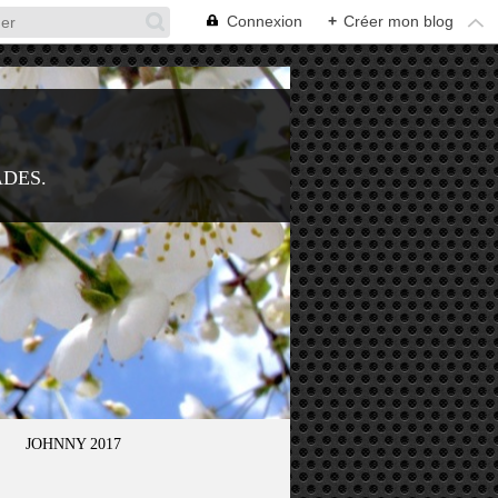
Connexion
+
Créer mon blog
ADES.
JOHNNY 2017