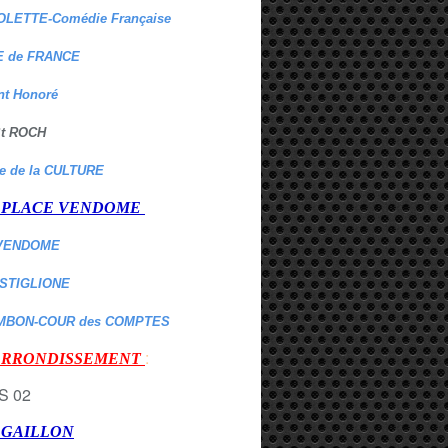
OLETTE-Comédie Française
 de FRANCE
nt Honoré
 St ROCH
re de la CULTURE
er PLACE VENDOME
VENDOME
ASTIGLIONE
MBON-COUR des COMPTES
:
 ARRONDISSEMENT
r GAILLON