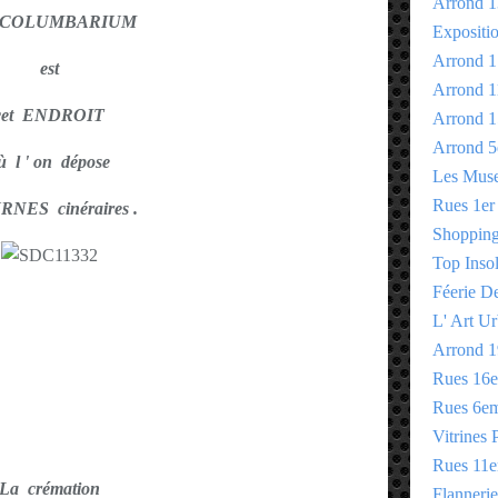
Arrond 1
 COLUMBARIUM
Expositi
Arrond 1
est
Arrond 1
cet ENDROIT
Arrond 1
Arrond 5
ù l ' on dépose
Les Mus
Rues 1er
URNES cinéraires .
Shopping 
Top Insol
Féerie D
L' Art Ur
Arrond 1
Rues 16
Rues 6e
Vitrines 
Rues 11
La crémation
Flannerie