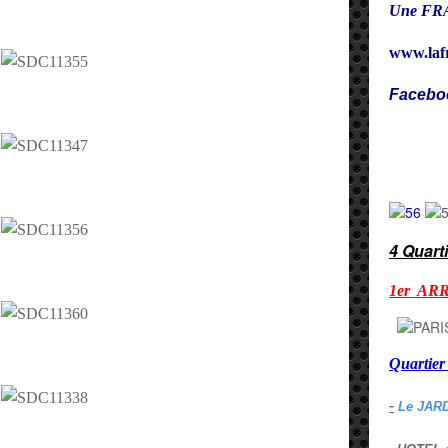
Une FRA
www.laf
Facebo
Cy
4 Quart
1er AR
Quarti
-
Le JAR