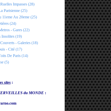
 Ruelles Impasses
(28)
a Parisienne
(25)
Du 11eme Au 20eme
(25)
tières
(24)
Metros - Gares
(22)
 Insolites
(19)
Couverts - Galeries
(18)
uis - Cité
(17)
oits De Paris
(14)
se
(5)
s sites
:
s MERVEILLES du MONDE
:
arno.com