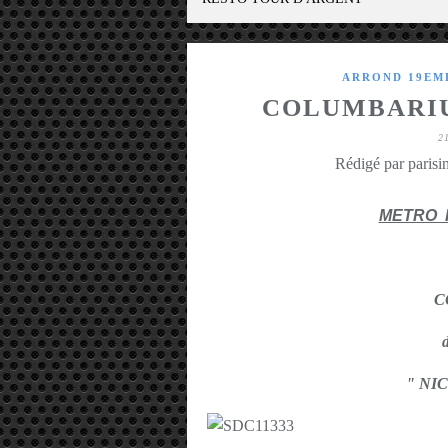
ARROND 19EME
COLUMBARIU
2
Rédigé par parisin
METRO 
C
" NI