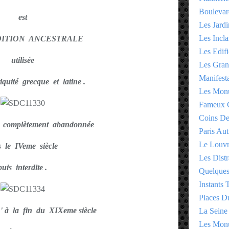
Boulevar
est
Les Jardi
Les Incla
DITION ANCESTRALE
Les Edifi
utilisée
Les Gran
Manifesta
iquité grecque et latine .
Les Monu
Fameux 
Coins D
ût complètement abandonnée
Paris Aut
Le Louv
s le IVeme siècle
Les Distr
puis interdite .
Quelques
Instants
Places D
 ' à la fin du XIXeme siècle
La Seine
Les Monu