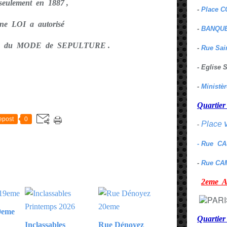
t seulement en 1887 ,
-
Place C
une LOI a autorisé
-
BANQUE
X du MODE de SEPULTURE .
-
Rue Sai
- Eglise
-
Ministè
E
Quarti
epost
0
Place
-
- Rue C
-
Rue CA
2eme
9eme
Quartie
Inclassables
Rue Dénoyez