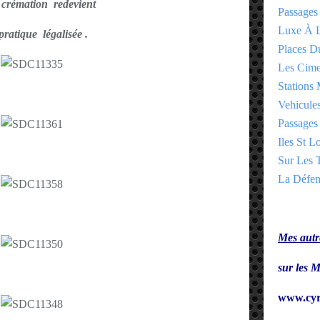
 crémation redevient
Passages
Luxe À L
ratique légalisée .
Places 
Les Cime
Stations 
Vehicules
Passages 
Iles St Lo
Sur Les T
La Défen
Mes autre
sur le
www.cyr