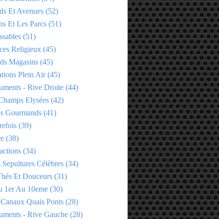
ds Et Avenues
(52)
ns Et Les Parcs
(51)
ssables
(51)
ces Religieux
(45)
ds Magasins
(45)
tions Plein Air
(45)
ments - Rive Droite
(44)
Champs Elysées
(42)
es Gourmands
(41)
refois
(39)
re
(38)
actions
(34)
 Sepultures Célèbres
(34)
 Thés Et Douceurs
(31)
u 1er Au 10eme
(30)
 Canaux Quais Ponts
(28)
ments - Rive Gauche
(28)